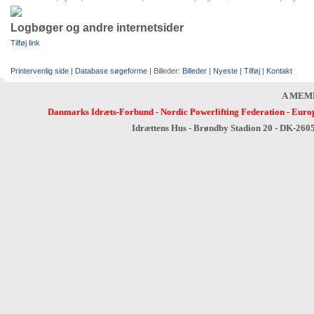
Logbøger og andre internetsider
Tilføj link
Printervenlig side
|
Database søgeforme
| Billeder:
Billeder
|
Nyeste
|
Tilføj
|
Kontakt
A MEM
Danmarks Idræts-Forbund
-
Nordic Powerlifting Federation
-
Europ
Idrættens Hus - Brøndby Stadion 20 - DK-260