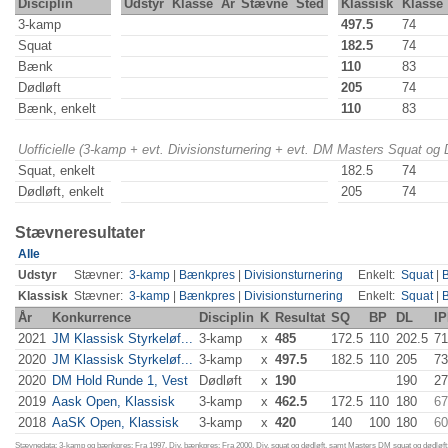
Disciplin
Udstyr
Klasse
År
Stævne
Sted
Klassisk
Klasse
3-kamp
497.5
74
Squat
182.5
74
Bænk
110
83
Dødløft
205
74
Bænk, enkelt
110
83
Uofficielle (3-kamp + evt. Divisionsturnering + evt. DM Masters Squat og
Squat, enkelt
182.5
74
Dødløft, enkelt
205
74
Stævneresultater
Alle
Udstyr
Stævner:
3-kamp
|
Bænkpres
|
Divisionsturnering
Enkelt:
Squat
|
Klassisk
Stævner:
3-kamp
|
Bænkpres
|
Divisionsturnering
Enkelt:
Squat
|
År
Konkurrence
Disciplin
K
Resultat
SQ
BP
DL
IP
2021
JM Klassisk Styrkeløf...
3-kamp
x
485
172.5
110
202.5
71
2020
JM Klassisk Styrkeløf...
3-kamp
x
497.5
182.5
110
205
73
2020
DM Hold Runde 1, Vest
Dødløft
x
190
190
27
2019
Aask Open, Klassisk
3-kamp
x
462.5
172.5
110
180
67
2018
AaSK Open, Klassisk
3-kamp
x
420
140
100
180
60
Stævnedata: 3-kamp og bænkpres: Fra 1997. Div. bænkpres: Fra 2000. Div. squat og dødløft, samt Masters DM squat og dødløft: