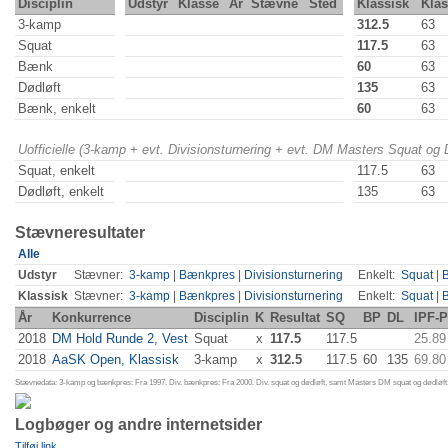
Disciplin
Udstyr
Klasse
År
Stævne
Sted
Klassisk
Kla
3-kamp
312.5
63
Squat
117.5
63
Bænk
60
63
Dødløft
135
63
Bænk, enkelt
60
63
Uofficielle (3-kamp + evt. Divisionsturnering + evt. DM Masters Squat og
Squat, enkelt
117.5
63
Dødløft, enkelt
135
63
Stævneresultater
Alle
Udstyr
Stævner:
3-kamp
|
Bænkpres
|
Divisionsturnering
Enkelt:
Squat
|
Klassisk
Stævner:
3-kamp
|
Bænkpres
|
Divisionsturnering
Enkelt:
Squat
|
År
Konkurrence
Disciplin
K
Resultat
SQ
BP
DL
IPF-P
2018
DM Hold Runde 2, Vest
Squat
x
117.5
117.5
25.89
2018
AaSK Open, Klassisk
3-kamp
x
312.5
117.5
60
135
69.80
Stævnedata: 3-kamp og bænkpres: Fra 1997. Div. bænkpres: Fra 2000. Div. squat og dødløft, samt Masters DM squat og dødløft:
Logbøger og andre internetsider
Tilføj link