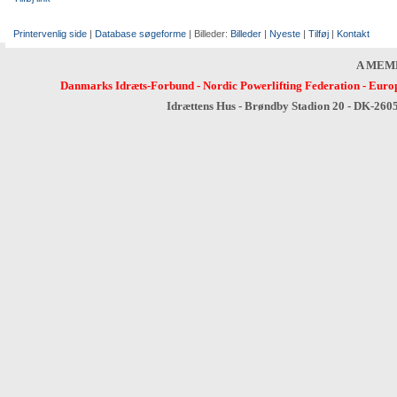
Printervenlig side
|
Database søgeforme
| Billeder:
Billeder
|
Nyeste
|
Tilføj
|
Kontakt
A MEM
Danmarks Idræts-Forbund
-
Nordic Powerlifting Federation
-
Europ
Idrættens Hus - Brøndby Stadion 20 - DK-260