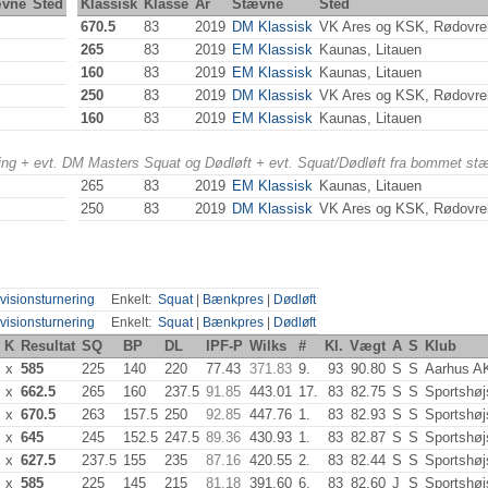
ævne
Sted
Klassisk
Klasse
År
Stævne
Sted
670.5
83
2019
DM Klassisk
VK Ares og KSK, Rødovre
265
83
2019
EM Klassisk
Kaunas, Litauen
160
83
2019
EM Klassisk
Kaunas, Litauen
250
83
2019
DM Klassisk
VK Ares og KSK, Rødovre
160
83
2019
EM Klassisk
Kaunas, Litauen
ering + evt. DM Masters Squat og Dødløft + evt. Squat/Dødløft fra bommet st
265
83
2019
EM Klassisk
Kaunas, Litauen
250
83
2019
DM Klassisk
VK Ares og KSK, Rødovre
visionsturnering
Enkelt:
Squat
|
Bænkpres
|
Dødløft
visionsturnering
Enkelt:
Squat
|
Bænkpres
|
Dødløft
K
Resultat
SQ
BP
DL
IPF-P
Wilks
#
Kl.
Vægt
A
S
Klub
x
585
225
140
220
77.43
371.83
9.
93
90.80
S
S
Aarhus A
x
662.5
265
160
237.5
91.85
443.01
17.
83
82.75
S
S
Sportshøj
x
670.5
263
157.5
250
92.85
447.76
1.
83
82.93
S
S
Sportshøj
x
645
245
152.5
247.5
89.36
430.93
1.
83
82.87
S
S
Sportshøj
x
627.5
237.5
155
235
87.16
420.55
2.
83
82.44
S
S
Sportshøj
x
585
225
145
215
81.18
391.60
6.
83
82.60
J
S
Sportshøj