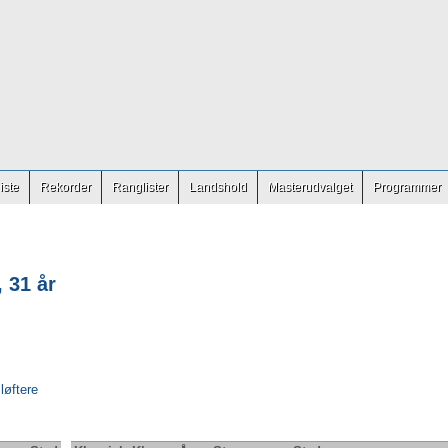
iste
Rekorder
Ranglister
Landshold
Masterudvalget
Programmer
 31 år
 løftere