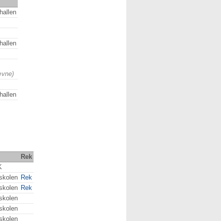
hallen
hallen
ævne)
hallen
Rek
K
skolen
Rek
skolen
Rek
skolen
skolen
skolen