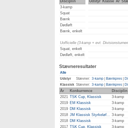
Disciplin
Udstyr
Klasse
År
St
3-kamp
Squat
Bænk
Dødløft
Bænk, enkelt
Uofficielle (3-kamp + evt. Divisionsturn
Squat, enkelt
Dødløft, enkelt
Stævneresultater
Alle
Udstyr
Stævner:
3-kamp
|
Bænkpres
|
Di
Klassisk
Stævner:
3-kamp
|
Bænkpres
|
Di
År
Konkurrence
Disciplin
2021
TSK Cup, Klassisk
3-kamp
2019
EM Klassisk
3-kamp
2019
DM Klassisk
3-kamp
2018
JM Klassisk Styrkeløf...
3-kamp
2018
DM Klassisk
3-kamp
2017
TSK Cup, Klassisk
3-kamp