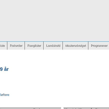
iste
Rekorder
Ranglister
Landshold
Masterudvalget
Programmer
9 år
 løftere