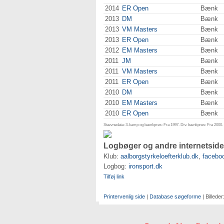
2014
ER Open
Bænk
2013
DM
Bænk
2013
VM Masters
Bænk
2013
ER Open
Bænk
2012
EM Masters
Bænk
2011
JM
Bænk
2011
VM Masters
Bænk
2011
ER Open
Bænk
2010
DM
Bænk
2010
EM Masters
Bænk
2010
ER Open
Bænk
Stævnedata: 3-kamp og bænkpres: Fra 1997. Div. bænkpres: Fra 2000. D
Logbøger og andre internetside
Klub:
aalborgstyrkeloefterklub.dk
,
facebo
Logbog:
ironsport.dk
Tilføj link
Printervenlig side
|
Database søgeforme
| Billeder