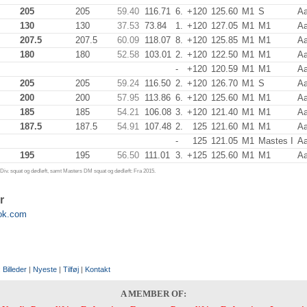
205
205
59.40
116.71
6.
+120
125.60
M1
S
Aa
130
130
37.53
73.84
1.
+120
127.05
M1
M1
Aa
207.5
207.5
60.09
118.07
8.
+120
125.85
M1
M1
Aa
180
180
52.58
103.01
2.
+120
122.50
M1
M1
Aa
-
+120
120.59
M1
M1
Aa
205
205
59.24
116.50
2.
+120
126.70
M1
S
Aa
200
200
57.95
113.86
6.
+120
125.60
M1
M1
Aa
185
185
54.21
106.08
3.
+120
121.40
M1
M1
Aa
187.5
187.5
54.91
107.48
2.
125
121.60
M1
M1
Aa
-
125
121.05
M1
Mastes I
Aa
195
195
56.50
111.01
3.
+125
125.60
M1
M1
Aa
iv. squat og dødløft, samt Masters DM squat og dødløft: Fra 2015.
r
ok.com
:
Billeder
|
Nyeste
|
Tilføj
|
Kontakt
A MEMBER OF: