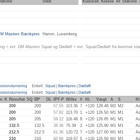
tævne
Sted
Klassisk
Klasse
År
Stævne
M Masters Bænkpres
Hamm, Luxemborg
ering + evt. DM Masters Squat og Dødløft + evt. Squat/Dødløft fra bommet st
visionsturnering
Enkelt:
Squat
|
Bænkpres
|
Dødløft
visionsturnering
Enkelt:
Squat
|
Bænkpres
|
Dødløft
in
K
Resultat
SQ
BP
DL
IPF-P
Wilks
#
Kl.
Vægt
A
S
K
200
200
57.55
113.36
7.
+120
128.48
M2
M2
Aa
200
200
57.82
113.70
1.
+120
126.50
M1
M1
Aa
205
205
59.22
116.48
8.
+120
126.85
M1
M1
Aa
132.5
132.5
38.36
75.39
2.
+120
125.90
M1
M1
Aa
212.5
212.5
61.36
120.72
7.
+120
127.00
M1
M1
Aa
210
210
60.86
119.57
5.
+120
125.50
M1
M1
Aa