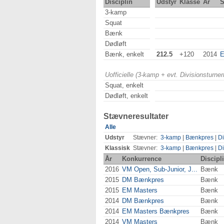
Disciplin
Udstyr
Klasse
År
S
3-kamp
Squat
Bænk
Dødløft
Bænk, enkelt
212.5
+120
2014
E
Uofficielle (3-kamp + evt. Divisionsturn
Squat, enkelt
Dødløft, enkelt
Stævneresultater
Alle
Udstyr
Stævner:
3-kamp
|
Bænkpres
|
Di
Klassisk
Stævner:
3-kamp
|
Bænkpres
|
Di
År
Konkurrence
Discipl
2016
VM Open, Sub-Junior, J...
Bænk
2015
DM Bænkpres
Bænk
2015
EM Masters
Bænk
2014
DM Bænkpres
Bænk
2014
EM Masters Bænkpres
Bænk
2014
VM Masters
Bænk