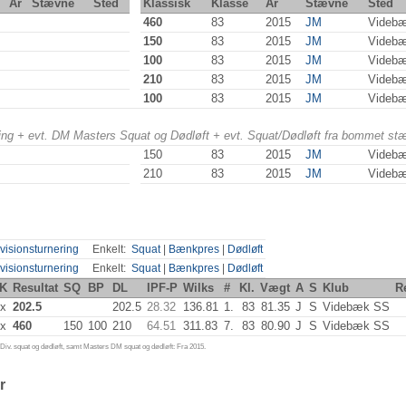
År
Stævne
Sted
Klassisk
Klasse
År
Stævne
Sted
460
83
2015
JM
Videb
150
83
2015
JM
Videb
100
83
2015
JM
Videb
210
83
2015
JM
Videb
100
83
2015
JM
Videb
ering + evt. DM Masters Squat og Dødløft + evt. Squat/Dødløft fra bommet st
150
83
2015
JM
Videb
210
83
2015
JM
Videb
visionsturnering
Enkelt:
Squat
|
Bænkpres
|
Dødløft
visionsturnering
Enkelt:
Squat
|
Bænkpres
|
Dødløft
K
Resultat
SQ
BP
DL
IPF-P
Wilks
#
Kl.
Vægt
A
S
Klub
R
x
202.5
202.5
28.32
136.81
1.
83
81.35
J
S
Videbæk SS
x
460
150
100
210
64.51
311.83
7.
83
80.90
J
S
Videbæk SS
iv. squat og dødløft, samt Masters DM squat og dødløft: Fra 2015.
r