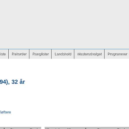
iste
Rekorder
Ranglister
Landshold
Masterudvalget
Programmer
94), 32 år
 løftere