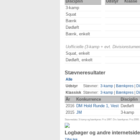
Disciplin
Udstyr
Klasse
3-kamp
Squat
Bænk
Dødløft
Bænk, enkelt
Uofficielle (3-kamp + evt. Divisionsturn
Squat, enkelt
Dødløft, enkelt
Stævneresultater
Alle
Udstyr
Stævner:
3-kamp
|
Bænkpres
|
Di
Klassisk
Stævner:
3-kamp
|
Bænkpres
|
Di
År
Konkurrence
Disciplin
2016
DM Hold Runde 1, Vest
Dødløft
2015
JM
3-kamp
Stævnedata: 3-kamp og bænkpres: Fra 1997. Div. bænkpres: Fra 2000. D
Logbøger og andre internetside
Tilføj link