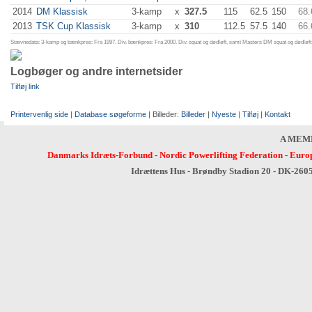
2014
DM Klassisk
3-kamp
x
327.5
115
62.5
150
68.
2013
TSK Cup Klassisk
3-kamp
x
310
112.5
57.5
140
66.
Stævnedata: 3-kamp og bænkpres: Fra 1997. Div. bænkpres: Fra 2000. Div. squat og dødløft, samt Masters DM squat og dødløft:
Logbøger og andre internetsider
Tilføj link
Printervenlig side
|
Database søgeforme
| Billeder:
Billeder
|
Nyeste
|
Tilføj
|
Kontakt
A MEM
Danmarks Idræts-Forbund
-
Nordic Powerlifting Federation
-
Europ
Idrættens Hus - Brøndby Stadion 20 - DK-260