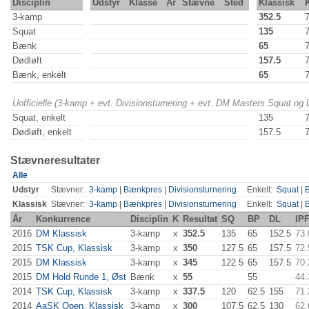
Disciplin
Udstyr
Klasse
År
Stævne
Sted
Klassisk
3-kamp
352.5
Squat
135
Bænk
65
Dødløft
157.5
Bænk, enkelt
65
Uofficielle (3-kamp + evt. Divisionsturnering + evt. DM Masters Squat og
Squat, enkelt
135
Dødløft, enkelt
157.5
Stævneresultater
Alle
Udstyr
Stævner:
3-kamp
|
Bænkpres
|
Divisionsturnering
Enkelt:
Squat
|
Klassisk
Stævner:
3-kamp
|
Bænkpres
|
Divisionsturnering
Enkelt:
Squat
|
År
Konkurrence
Disciplin
K
Resultat
SQ
BP
DL
IP
2016
DM Klassisk
3-kamp
x
352.5
135
65
152.5
73.
2015
TSK Cup, Klassisk
3-kamp
x
350
127.5
65
157.5
72.
2015
DM Klassisk
3-kamp
x
345
122.5
65
157.5
70.
2015
DM Hold Runde 1, Øst
Bænk
x
55
55
44.
2014
TSK Cup, Klassisk
3-kamp
x
337.5
120
62.5
155
71.
2014
AaSK Open, Klassisk
3-kamp
x
300
107.5
62.5
130
62.