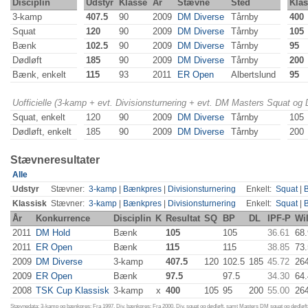
Disciplin
Udstyr
Klasse
År
Stævne
Sted
Klas
3-kamp
407.5
90
2009
DM Diverse
Tårnby
400
Squat
120
90
2009
DM Diverse
Tårnby
105
Bænk
102.5
90
2009
DM Diverse
Tårnby
95
Dødløft
185
90
2009
DM Diverse
Tårnby
200
Bænk, enkelt
115
93
2011
ER Open
Albertslund
95
Uofficielle (3-kamp + evt. Divisionsturnering + evt. DM Masters Squat og
Squat, enkelt
120
90
2009
DM Diverse
Tårnby
105
Dødløft, enkelt
185
90
2009
DM Diverse
Tårnby
200
Stævneresultater
Alle
Udstyr
Stævner:
3-kamp
|
Bænkpres
|
Divisionsturnering
Enkelt:
Squat
|
Klassisk
Stævner:
3-kamp
|
Bænkpres
|
Divisionsturnering
Enkelt:
Squat
|
År
Konkurrence
Disciplin
K
Resultat
SQ
BP
DL
IPF-P
Wi
2011
DM Hold
Bænk
105
105
36.61
68
2011
ER Open
Bænk
115
115
38.85
73
2009
DM Diverse
3-kamp
407.5
120
102.5
185
45.72
26
2009
ER Open
Bænk
97.5
97.5
34.30
64
2008
TSK Cup Klassisk
3-kamp
x
400
105
95
200
55.00
26
Stævnedata: 3-kamp og bænkpres: Fra 1997. Div. bænkpres: Fra 2000. Div. squat og dødløft, samt Masters DM squat og dødløft: