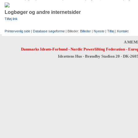
Logbøger og andre internetsider
Tilføj link
Printervenlig side
|
Database søgeforme
| Billeder:
Billeder
|
Nyeste
|
Tilføj
|
Kontakt
A MEM
Danmarks Idræts-Forbund
-
Nordic Powerlifting Federation
-
Europ
Idrættens Hus - Brøndby Stadion 20 - DK-260