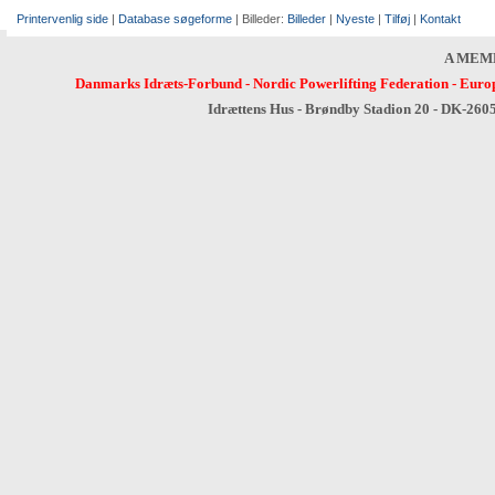
Printervenlig side
|
Database søgeforme
| Billeder:
Billeder
|
Nyeste
|
Tilføj
|
Kontakt
A MEM
Danmarks Idræts-Forbund
-
Nordic Powerlifting Federation
-
Europ
Idrættens Hus - Brøndby Stadion 20 - DK-260