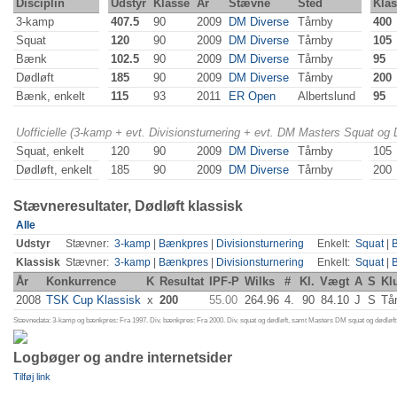
Disciplin
Udstyr
Klasse
År
Stævne
Sted
Klas
3-kamp
407.5
90
2009
DM Diverse
Tårnby
400
Squat
120
90
2009
DM Diverse
Tårnby
105
Bænk
102.5
90
2009
DM Diverse
Tårnby
95
Dødløft
185
90
2009
DM Diverse
Tårnby
200
Bænk, enkelt
115
93
2011
ER Open
Albertslund
95
Uofficielle (3-kamp + evt. Divisionsturnering + evt. DM Masters Squat og
Squat, enkelt
120
90
2009
DM Diverse
Tårnby
105
Dødløft, enkelt
185
90
2009
DM Diverse
Tårnby
200
Stævneresultater, Dødløft klassisk
Alle
Udstyr
Stævner:
3-kamp
|
Bænkpres
|
Divisionsturnering
Enkelt:
Squat
|
Klassisk
Stævner:
3-kamp
|
Bænkpres
|
Divisionsturnering
Enkelt:
Squat
|
År
Konkurrence
K
Resultat
IPF-P
Wilks
#
Kl.
Vægt
A
S
Kl
2008
TSK Cup Klassisk
x
200
55.00
264.96
4.
90
84.10
J
S
Tå
Stævnedata: 3-kamp og bænkpres: Fra 1997. Div. bænkpres: Fra 2000. Div. squat og dødløft, samt Masters DM squat og dødløft:
Logbøger og andre internetsider
Tilføj link