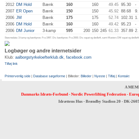
2012
DM Hold
Bænk
160
160
49.45
95.30
-
2007
ER Open
Bænk
150
150
45.92
88.68
9.
2006
JM
Bænk
175
175
52.74
102.31
1.
2006
DM Hold
Bænk
160
160
49.42
95.23
-
2006
DM Junior
3-kamp
595
200
150
245
61.33
357.89
2.
Stævnedata: 3-kamp og bænkpres: Fra 1997. Div. bænkpres: Fra 2000. Div. squat og dødløft, samt Masters DM squat og dødløft:
Logbøger og andre internetsider
Klub:
aalborgstyrkeloefterklub.dk
,
facebook.com
Tilføj link
Printervenlig side
|
Database søgeforme
| Billeder:
Billeder
|
Nyeste
|
Tilføj
|
Kontakt
A MEM
Danmarks Idræts-Forbund
-
Nordic Powerlifting Federation
-
Europ
Idrættens Hus - Brøndby Stadion 20 - DK-260