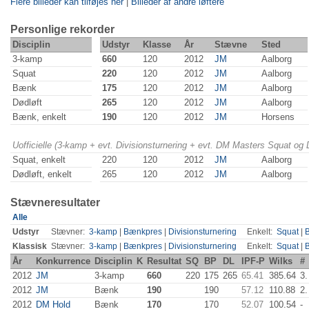
Flere billeder kan tilføjes her
|
Billeder af andre løftere
Personlige rekorder
Disciplin
Udstyr
Klasse
År
Stævne
Sted
3-kamp
660
120
2012
JM
Aalborg
Squat
220
120
2012
JM
Aalborg
Bænk
175
120
2012
JM
Aalborg
Dødløft
265
120
2012
JM
Aalborg
Bænk, enkelt
190
120
2012
JM
Horsens
Uofficielle (3-kamp + evt. Divisionsturnering + evt. DM Masters Squat og
Squat, enkelt
220
120
2012
JM
Aalborg
Dødløft, enkelt
265
120
2012
JM
Aalborg
Stævneresultater
Alle
Udstyr
Stævner:
3-kamp
|
Bænkpres
|
Divisionsturnering
Enkelt:
Squat
|
Klassisk
Stævner:
3-kamp
|
Bænkpres
|
Divisionsturnering
Enkelt:
Squat
|
År
Konkurrence
Disciplin
K
Resultat
SQ
BP
DL
IPF-P
Wilks
#
2012
JM
3-kamp
660
220
175
265
65.41
385.64
3.
2012
JM
Bænk
190
190
57.12
110.88
2.
2012
DM Hold
Bænk
170
170
52.07
100.54
-