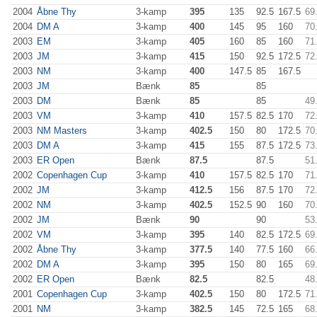
2004
Åbne Thy
3-kamp
395
135
92.5
167.5
69
2004
DM A
3-kamp
400
145
95
160
70
2003
EM
3-kamp
405
160
85
160
71
2003
JM
3-kamp
415
150
92.5
172.5
72
2003
NM
3-kamp
400
147.5
85
167.5
2003
JM
Bænk
85
85
2003
DM
Bænk
85
85
49
2003
VM
3-kamp
410
157.5
82.5
170
72
2003
NM Masters
3-kamp
402.5
150
80
172.5
70
2003
DM A
3-kamp
415
155
87.5
172.5
73
2003
ER Open
Bænk
87.5
87.5
51
2002
Copenhagen Cup
3-kamp
410
157.5
82.5
170
71
2002
JM
3-kamp
412.5
156
87.5
170
72
2002
NM
3-kamp
402.5
152.5
90
160
70
2002
JM
Bænk
90
90
53
2002
VM
3-kamp
395
140
82.5
172.5
69
2002
Åbne Thy
3-kamp
377.5
140
77.5
160
66
2002
DM A
3-kamp
395
150
80
165
69
2002
ER Open
Bænk
82.5
82.5
48
2001
Copenhagen Cup
3-kamp
402.5
150
80
172.5
71
2001
NM
3-kamp
382.5
145
72.5
165
68