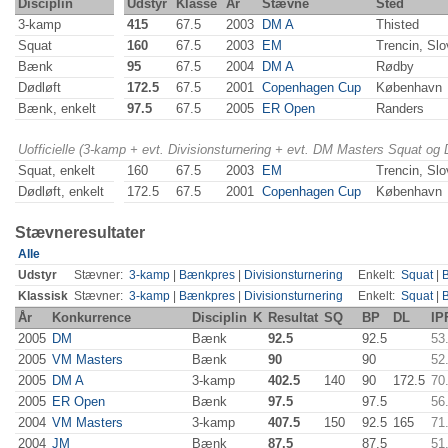
Disciplin
Udstyr
Klasse
År
Stævne
Sted
3-kamp
415
67.5
2003
DM A
Thisted
Squat
160
67.5
2003
EM
Trencin, Slo
Bænk
95
67.5
2004
DM A
Rødby
Dødløft
172.5
67.5
2001
Copenhagen Cup
København
Bænk, enkelt
97.5
67.5
2005
ER Open
Randers
Uofficielle (3-kamp + evt. Divisionsturnering + evt. DM Masters Squat og
Squat, enkelt
160
67.5
2003
EM
Trencin, Slo
Dødløft, enkelt
172.5
67.5
2001
Copenhagen Cup
København
Stævneresultater
Alle
Udstyr
Stævner:
3-kamp
|
Bænkpres
|
Divisionsturnering
Enkelt:
Squat
|
Klassisk
Stævner:
3-kamp
|
Bænkpres
|
Divisionsturnering
Enkelt:
Squat
|
År
Konkurrence
Disciplin
K
Resultat
SQ
BP
DL
IP
2005
DM
Bænk
92.5
92.5
53
2005
VM Masters
Bænk
90
90
52
2005
DM A
3-kamp
402.5
140
90
172.5
70
2005
ER Open
Bænk
97.5
97.5
56
2004
VM Masters
3-kamp
407.5
150
92.5
165
71
2004
JM
Bænk
87.5
87.5
51