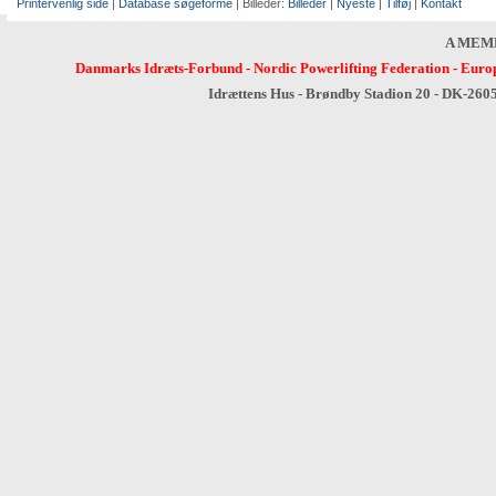
Printervenlig side
|
Database søgeforme
| Billeder:
Billeder
|
Nyeste
|
Tilføj
|
Kontakt
A MEM
Danmarks Idræts-Forbund
-
Nordic Powerlifting Federation
-
Europ
Idrættens Hus - Brøndby Stadion 20 - DK-260