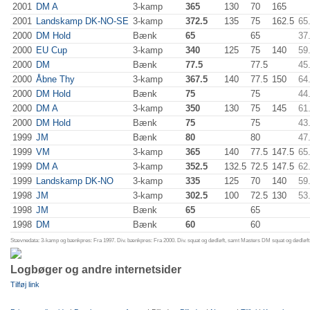
2001
DM A
3-kamp
365
130
70
165
2001
Landskamp DK-NO-SE
3-kamp
372.5
135
75
162.5
65
2000
DM Hold
Bænk
65
65
37
2000
EU Cup
3-kamp
340
125
75
140
59
2000
DM
Bænk
77.5
77.5
45
2000
Åbne Thy
3-kamp
367.5
140
77.5
150
64
2000
DM Hold
Bænk
75
75
44
2000
DM A
3-kamp
350
130
75
145
61
2000
DM Hold
Bænk
75
75
43
1999
JM
Bænk
80
80
47
1999
VM
3-kamp
365
140
77.5
147.5
65
1999
DM A
3-kamp
352.5
132.5
72.5
147.5
62
1999
Landskamp DK-NO
3-kamp
335
125
70
140
59
1998
JM
3-kamp
302.5
100
72.5
130
53
1998
JM
Bænk
65
65
1998
DM
Bænk
60
60
Stævnedata: 3-kamp og bænkpres: Fra 1997. Div. bænkpres: Fra 2000. Div. squat og dødløft, samt Masters DM squat og dødløft:
Logbøger og andre internetsider
Tilføj link