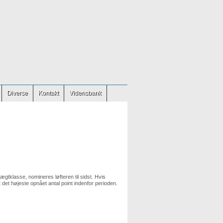
Diverse
Kontakt
Vidensbank
ægtklasse, nomineres løfteren til sidst. Hvis
 det højeste opnået antal point indenfor perioden.