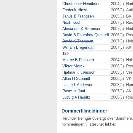
Christopher Henriksen
2004(J)
Nor
Frederik Hinze
2005(J)
Aal
Janus B Frandsen
2005(J)
BK 
Noah Koch
2007(J)
Rød
Alexander K Sørensen
2007(J)
Nor
David B Faurskov-Qvistorff
2006(J)
Ros
David K Thomsen
2007(J)
Hol
William Bregendahl
2007(J)
AK 
120
Malthe B Fuglkjær
2004(J)
Hol
Viktor Mørck
2006(J)
Ros
Hjalmar K Jønsson
2005(J)
Ves
Allan H Schmidt
2005(J)
VK 
Lasse L Andersen
2003(J)
Hjø
Rasmus Juul
2007(J)
AK 
Ludvig A Hauritz
2006(J)
Ros
Dommertilmeldinger
Herunder fremgår oversigt over dommere,
nomineringen til stævnet lukker.