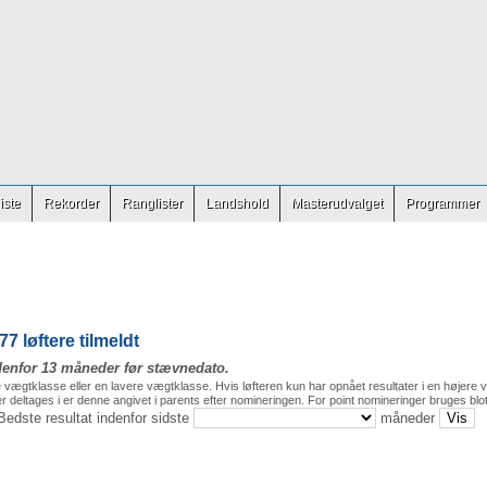
iste
Rekorder
Ranglister
Landshold
Masterudvalget
Programmer
7 løftere tilmeldt
denfor 13 måneder før stævnedato.
e vægtklasse eller en lavere vægtklasse. Hvis løfteren kun har opnået resultater i en højere v
 deltages i er denne angivet i parents efter nomineringen. For point nomineringer bruges blot
 Bedste resultat indenfor sidste
måneder