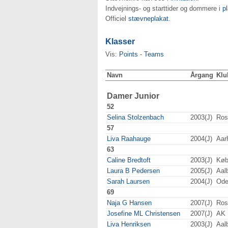
Indvejnings- og starttider og dommere i
p
Officiel
stævneplakat
.
Klasser
Vis:
Points
-
Teams
Navn
Årgang
Klu
Damer Junior
52
Selina Stolzenbach
2003(J)
Ros
57
Liva Raahauge
2004(J)
Aar
63
Caline Bredtoft
2003(J)
Køb
Laura B Pedersen
2005(J)
Aal
Sarah Laursen
2004(J)
Ode
69
Naja G Hansen
2007(J)
Ros
Josefine ML Christensen
2007(J)
AK 
Liva Henriksen
2003(J)
Aal