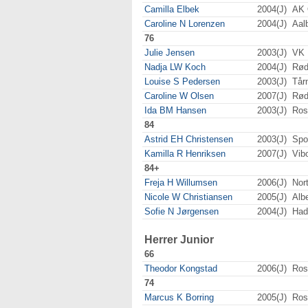
Camilla Elbek
2004(J)
AK 
Caroline N Lorenzen
2004(J)
Aal
76
Julie Jensen
2003(J)
VK 
Nadja LW Koch
2004(J)
Rød
Louise S Pedersen
2003(J)
Tår
Caroline W Olsen
2007(J)
Rød
Ida BM Hansen
2003(J)
Ros
84
Astrid EH Christensen
2003(J)
Spo
Kamilla R Henriksen
2007(J)
Vib
84+
Freja H Willumsen
2006(J)
Nor
Nicole W Christiansen
2005(J)
Alb
Sofie N Jørgensen
2004(J)
Had
Herrer Junior
66
Theodor Kongstad
2006(J)
Ros
74
Marcus K Borring
2005(J)
Ros