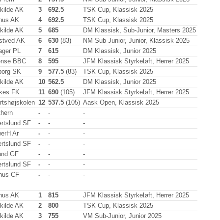
kilde AK
3
692.5
TSK Cup, Klassisk 2025
hus AK
4
692.5
TSK Cup, Klassisk 2025
kilde AK
5
685
DM Klassisk, Sub-Junior, Masters 2025
tved AK
6
630
(83)
NM Sub-Junior, Junior, Klassisk 2025
ger PL
7
615
DM Klassisk, Junior 2025
nse BBC
8
595
JFM Klassisk Styrkeløft, Herrer 2025
borg SK
9
577.5
(83)
TSK Cup, Klassisk 2025
kilde AK
10
562.5
DM Klassisk, Junior 2025
lkes FK
11
690
(105)
JFM Klassisk Styrkeløft, Herrer 2025
rtshøjskolen
12
537.5
(105)
Aask Open, Klassisk 2025
thern
-
-
-
ertslund SF
-
-
-
erH Ar
-
-
-
ertslund SF
-
-
-
lund GF
-
-
-
ertslund SF
-
-
-
hus CF
-
-
-
hus AK
1
815
JFM Klassisk Styrkeløft, Herrer 2025
kilde AK
2
800
TSK Cup, Klassisk 2025
kilde AK
3
755
VM Sub-Junior, Junior 2025