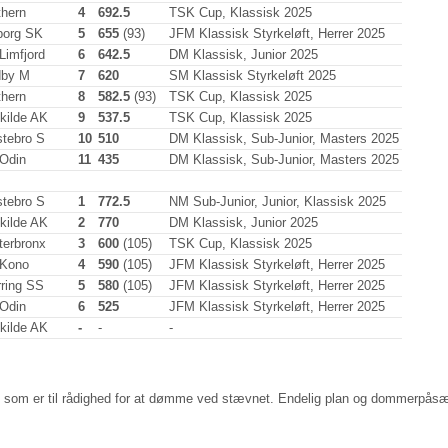
thern
4
692.5
TSK Cup, Klassisk 2025
borg SK
5
655
(93)
JFM Klassisk Styrkeløft, Herrer 2025
Limfjord
6
642.5
DM Klassisk, Junior 2025
by M
7
620
SM Klassisk Styrkeløft 2025
thern
8
582.5
(93)
TSK Cup, Klassisk 2025
kilde AK
9
537.5
TSK Cup, Klassisk 2025
stebro S
10
510
DM Klassisk, Sub-Junior, Masters 2025
Odin
11
435
DM Klassisk, Sub-Junior, Masters 2025
stebro S
1
772.5
NM Sub-Junior, Junior, Klassisk 2025
kilde AK
2
770
DM Klassisk, Junior 2025
terbronx
3
600
(105)
TSK Cup, Klassisk 2025
Kono
4
590
(105)
JFM Klassisk Styrkeløft, Herrer 2025
rring SS
5
580
(105)
JFM Klassisk Styrkeløft, Herrer 2025
Odin
6
525
JFM Klassisk Styrkeløft, Herrer 2025
kilde AK
-
-
-
 som er til rådighed for at dømme ved stævnet. Endelig plan og dommerpåsæ