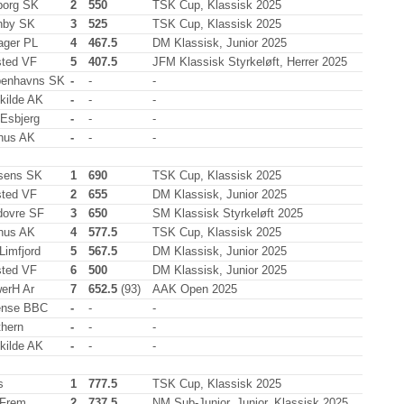
borg SK
2
550
TSK Cup, Klassisk 2025
nby SK
3
525
TSK Cup, Klassisk 2025
ger PL
4
467.5
DM Klassisk, Junior 2025
sted VF
5
407.5
JFM Klassisk Styrkeløft, Herrer 2025
enhavns SK
-
-
-
kilde AK
-
-
-
Esbjerg
-
-
-
hus AK
-
-
-
sens SK
1
690
TSK Cup, Klassisk 2025
sted VF
2
655
DM Klassisk, Junior 2025
dovre SF
3
650
SM Klassisk Styrkeløft 2025
hus AK
4
577.5
TSK Cup, Klassisk 2025
Limfjord
5
567.5
DM Klassisk, Junior 2025
sted VF
6
500
DM Klassisk, Junior 2025
erH Ar
7
652.5
(93)
AAK Open 2025
nse BBC
-
-
-
thern
-
-
-
kilde AK
-
-
-
s
1
777.5
TSK Cup, Klassisk 2025
Frem
2
737.5
NM Sub-Junior, Junior, Klassisk 2025