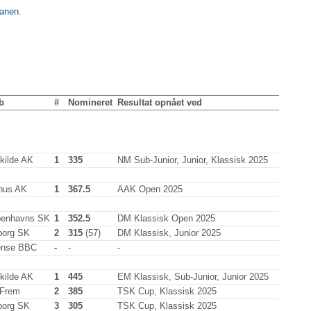
lanen
.
b
#
Nomineret
Resultat opnået ved
kilde AK
1
335
NM Sub-Junior, Junior, Klassisk 2025
hus AK
1
367.5
AAK Open 2025
enhavns SK
1
352.5
DM Klassisk Open 2025
borg SK
2
315
(57)
DM Klassisk, Junior 2025
nse BBC
-
-
-
kilde AK
1
445
EM Klassisk, Sub-Junior, Junior 2025
Frem
2
385
TSK Cup, Klassisk 2025
borg SK
3
305
TSK Cup, Klassisk 2025