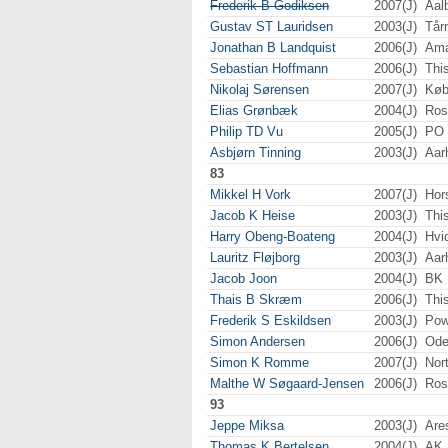
Frederik B Godiksen
2007(J)
Aal
Gustav ST Lauridsen
2003(J)
Tår
Jonathan B Landquist
2006(J)
Ama
Sebastian Hoffmann
2006(J)
Thi
Nikolaj Sørensen
2007(J)
Køb
Elias Grønbæk
2004(J)
Ros
Philip TD Vu
2005(J)
PO 
Asbjørn Tinning
2003(J)
Aar
83
Mikkel H Vork
2007(J)
Hor
Jacob K Heise
2003(J)
Thi
Harry Obeng-Boateng
2004(J)
Hvi
Lauritz Fløjborg
2003(J)
Aar
Jacob Joon
2004(J)
BK 
Thais B Skræm
2006(J)
Thi
Frederik S Eskildsen
2003(J)
Pow
Simon Andersen
2006(J)
Ode
Simon K Romme
2007(J)
Nor
Malthe W Søgaard-Jensen
2006(J)
Ros
93
Jeppe Miksa
2003(J)
Are
Thomas K Bertelsen
2004(J)
AK 