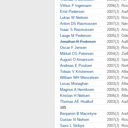
Vithus F Ingemann
2006(J)
Ros
Emil Pedersen
2007(J)
Aar
Lukas W Nielsen
2007(J)
Ros
Anton DS Rasmussen
2007(J)
Næs
Isaac S Rasmussen
2005(J)
Ama
Lauge M Pedersen
2005(J)
Ode
Jonathan R Pedersen
2007(J)
Aal
Oscar F Jensen
2005(J)
Ros
Mikkel CG Petersen
2004(J)
Zie
August O Arnarsson
2006(J)
Spo
Andreas E Poulsen
2007(J)
Nor
Tobias V Kristensen
2005(J)
Alb
William WH Wenzelsen
2007(J)
Pow
Lucas Monaghan
2003(J)
Alb
Magnus A Henriksen
2005(J)
Bil
Kristian H Nielsen
2006(J)
Alb
Thomas AE Hvalkof
2003(J)
Aar
105
Benjamin B Macintyre
2005(J)
Aar
Gustav N Nielsen
2007(J)
Ros
Saxo L Skibye
2007(J)
Ros