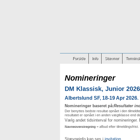
Forside
Info
Stævner
Terminsl
Nomineringer
DM Klassisk, Junior 2026
Albertslund SF, 18-19 Apr 2026. 7
Nomineringer baseret på:
Resultater in
Der benyttes bedste resultat opnået i den tilmeldt
resultatet er opnået i en anden vægtklasse end der
Vælg andet tidsinterval for nomineringer.
.
Navneoverstregning
= afbud efter tilmeldingsfrist
Stævneinfo kan ses i
invitation
.