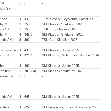
Odin
-
-
-
borg SK
-
-
-
Kono
1
430
JFM Klassisk Styrkeløft, Damer 2025
by M
2
355
SM Klassisk Styrkeløft 2025
nby SK
3
350
TSK Cup, Klassisk 2025
by M
4
347.5
SM Klassisk Styrkeløft 2025
kilde AK
5
300
TSK Cup, Klassisk 2025
rtshøjskolen
1
435
DM Klassisk, Junior 2025
org BS
2
370.5
DM Klassisk, Sub-Junior, Masters 2025
thern
1
400
DM Klassisk, Junior 2025
ertslund SF
2
300
(84)
SM Klassisk Styrkeløft 2025
erslev SK
-
-
-
kilde AK
1
643
DM Klassisk, Junior 2025
kilde AK
1
627.5
NM Sub-Junior, Junior, Klassisk 2025