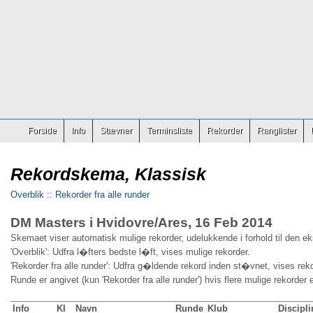
Forside
Info
Stævner
Terminsliste
Rekorder
Ranglister
Rekordskema, Klassisk
Overblik
::
Rekorder fra alle runder
DM Masters i Hvidovre/Ares, 16 Feb 2014
Skemaet viser automatisk mulige rekorder, udelukkende i forhold til den e
'Overblik': Udfra l�fters bedste l�ft, vises mulige rekorder.
'Rekorder fra alle runder': Udfra g�ldende rekord inden st�vnet, vises reko
Runde er angivet (kun 'Rekorder fra alle runder') hvis flere mulige rekorder 
Info
Kl
Navn
Runde
Klub
Discipli