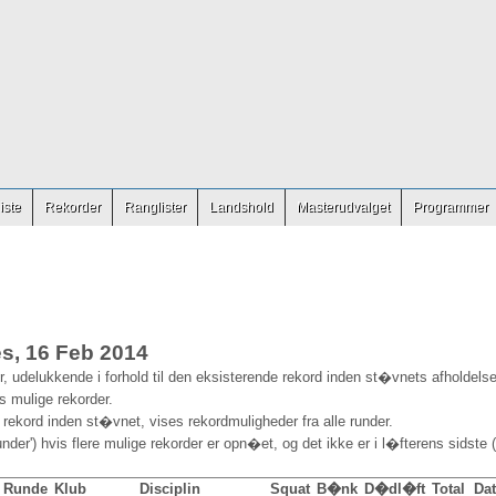
iste
Rekorder
Ranglister
Landshold
Masterudvalget
Programmer
s, 16 Feb 2014
, udelukkende i forhold til den eksisterende rekord inden st�vnets afholdelse
es mulige rekorder.
 rekord inden st�vnet, vises rekordmuligheder fra alle runder.
nder') hvis flere mulige rekorder er opn�et, og det ikke er i l�fterens sidste (
Runde
Klub
Disciplin
Squat
B�nk
D�dl�ft
Total
Da