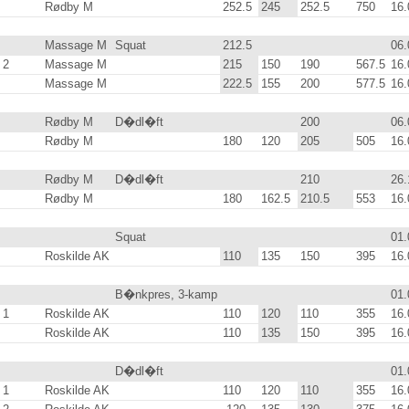
Rødby M
252.5
245
.0
252.5
750
.0
16.
Massage M
Squat
212.5
06.
2
Massage M
215
.0
150
.0
190
.0
567.5
16.
Massage M
222.5
155
.0
200
.0
577.5
16.
Rødby M
D�dl�ft
200
.0
06.
Rødby M
180
.0
120
.0
205
.0
505
.0
16.
Rødby M
D�dl�ft
210
.0
26.
Rødby M
180
.0
162.5
210.5
553
.0
16.
Squat
01.
Roskilde AK
110
.0
135
.0
150
.0
395
.0
16.
B�nkpres, 3-kamp
01.
1
Roskilde AK
110
.0
120
.0
110
.0
355
.0
16.
Roskilde AK
110
.0
135
.0
150
.0
395
.0
16.
D�dl�ft
01.
1
Roskilde AK
110
.0
120
.0
110
.0
355
.0
16.