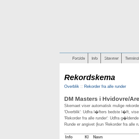
Forside
Info
Stævner
Terminsl
Rekordskema
Overblik
::
Rekorder fra alle runder
DM Masters i Hvidovre/Are
Skemaet viser automatisk mulige rekorder
'Overblik': Udfra l�fters bedste l�ft, vis
'Rekorder fra alle runder': Udfra g�ldende
Runde er angivet (kun 'Rekorder fra alle ru
Info
Kl
Navn