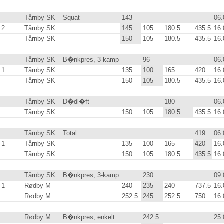
Tårnby SK
Squat
143
.0
06.
2
Tårnby SK
145
.0
105
.0
180.5
435.5
16.
Tårnby SK
150
.0
105
.0
180.5
435.5
16.
Tårnby SK
B�nkpres, 3-kamp
96
.0
06.
1
Tårnby SK
135
.0
100
.0
165
.0
420
.0
16.
Tårnby SK
150
.0
105
.0
180.5
435.5
16.
Tårnby SK
D�dl�ft
180
.0
06.
Tårnby SK
150
.0
105
.0
180.5
435.5
16.
Tårnby SK
Total
419
.0
06.
1
Tårnby SK
135
.0
100
.0
165
.0
420
.0
16.
Tårnby SK
150
.0
105
.0
180.5
435.5
16.
Tårnby SK
B�nkpres, 3-kamp
230
.0
09.
1
Rødby M
240
.0
235
.0
240
.0
737.5
16.
Rødby M
252.5
245
.0
252.5
750
.0
16.
Rødby M
B�nkpres, enkelt
242.5
25.