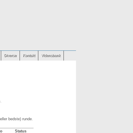
Diverse
Kontakt
Vidensbank
.
eller bedste) runde.
to
Status