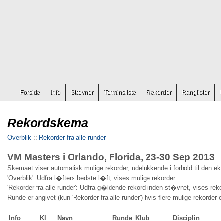
Forside
Info
Stævner
Terminsliste
Rekorder
Ranglister
Rekordskema
Overblik
::
Rekorder fra alle runder
VM Masters i Orlando, Florida, 23-30 Sep 2013
Skemaet viser automatisk mulige rekorder, udelukkende i forhold til den e
'Overblik': Udfra l�fters bedste l�ft, vises mulige rekorder.
'Rekorder fra alle runder': Udfra g�ldende rekord inden st�vnet, vises reko
Runde er angivet (kun 'Rekorder fra alle runder') hvis flere mulige rekorder 
Info
Kl
Navn
Runde
Klub
Disciplin