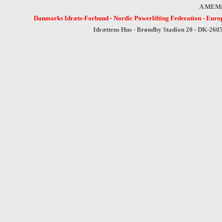
A MEM
Danmarks Idræts-Forbund
-
Nordic Powerlifting Federation
-
Europ
Idrættens Hus - Brøndby Stadion 20 - DK-260