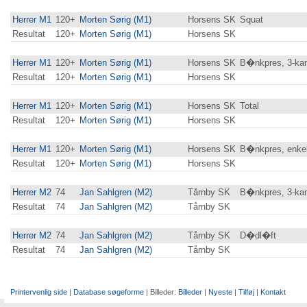
Herrer M1
120+
Morten Sørig (M1)
Horsens SK
Squat
Resultat
120+
Morten Sørig (M1)
Horsens SK
Herrer M1
120+
Morten Sørig (M1)
Horsens SK
B�nkpres, 3-ka
Resultat
120+
Morten Sørig (M1)
Horsens SK
Herrer M1
120+
Morten Sørig (M1)
Horsens SK
Total
Resultat
120+
Morten Sørig (M1)
Horsens SK
Herrer M1
120+
Morten Sørig (M1)
Horsens SK
B�nkpres, enkel
Resultat
120+
Morten Sørig (M1)
Horsens SK
Herrer M2
74
Jan Sahlgren (M2)
Tårnby SK
B�nkpres, 3-ka
Resultat
74
Jan Sahlgren (M2)
Tårnby SK
Herrer M2
74
Jan Sahlgren (M2)
Tårnby SK
D�dl�ft
Resultat
74
Jan Sahlgren (M2)
Tårnby SK
Printervenlig side
|
Database søgeforme
| Billeder:
Billeder
|
Nyeste
|
Tilføj
|
Kontakt