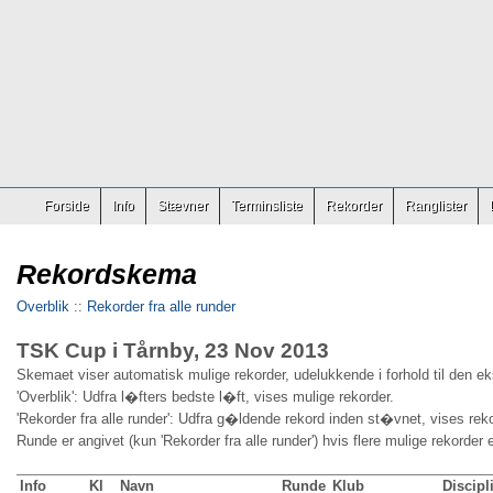
Forside
Info
Stævner
Terminsliste
Rekorder
Ranglister
Rekordskema
Overblik
::
Rekorder fra alle runder
TSK Cup i Tårnby, 23 Nov 2013
Skemaet viser automatisk mulige rekorder, udelukkende i forhold til den e
'Overblik': Udfra l�fters bedste l�ft, vises mulige rekorder.
'Rekorder fra alle runder': Udfra g�ldende rekord inden st�vnet, vises reko
Runde er angivet (kun 'Rekorder fra alle runder') hvis flere mulige rekorder 
Info
Kl
Navn
Runde
Klub
Discipl