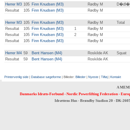
Herrer M3
105
Finn Knudsen (M3)
Rødby M
D�dl�f
Resultat
105
Finn Knudsen (M3)
Rødby M
Herrer M3
105
Finn Knudsen (M3)
Rødby M
Total
Resultat
105
Finn Knudsen (M3)
1
Rødby M
Resultat
105
Finn Knudsen (M3)
2
Rødby M
Resultat
105
Finn Knudsen (M3)
Rødby M
Herrer M4
59
Bent Hansen (M4)
Roskilde AK
Squat
Resultat
59
Bent Hansen (M4)
Roskilde AK
Printervenlig side
|
Database søgeforme
| Billeder:
Billeder
|
Nyeste
|
Tilføj
|
Kontakt
A MEM
Danmarks Idræts-Forbund
-
Nordic Powerlifting Federation
-
Europ
Idrættens Hus - Brøndby Stadion 20 - DK-260