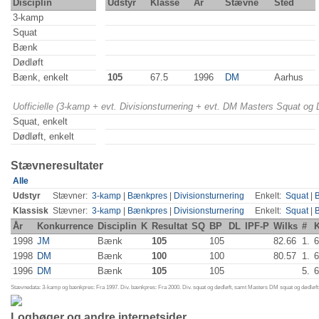
Disciplin
Udstyr
Klasse
År
Stævne
Sted
3-kamp
Squat
Bænk
Dødløft
Bænk, enkelt
105
67.5
1996
DM
Aarhus
Uofficielle (3-kamp + evt. Divisionsturnering + evt. DM Masters Squat og
Squat, enkelt
Dødløft, enkelt
Stævneresultater
Alle
Udstyr
Stævner:
3-kamp
|
Bænkpres
|
Divisionsturnering
Enkelt:
Squat
|
Klassisk
Stævner:
3-kamp
|
Bænkpres
|
Divisionsturnering
Enkelt:
Squat
|
År
Konkurrence
Disciplin
K
Resultat
SQ
BP
DL
IPF-P
Wilks
#
K
1998
JM
Bænk
105
105
82.66
1.
6
1998
DM
Bænk
100
100
80.57
1.
6
1996
DM
Bænk
105
105
5.
6
Stævnedata: 3-kamp og bænkpres: Fra 1997. Div. bænkpres: Fra 2000. Div. squat og dødløft, samt Masters DM squat og dødløft:
Logbøger og andre internetsider