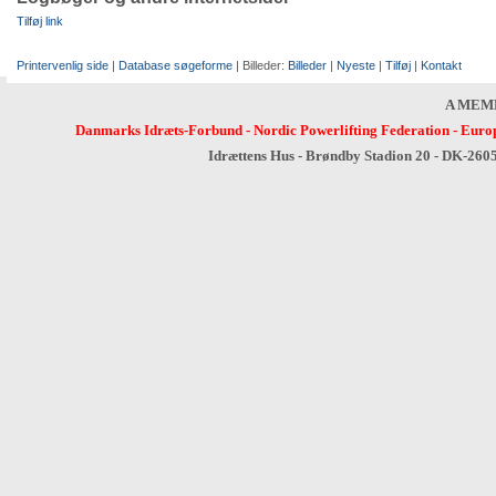
Tilføj link
Printervenlig side
|
Database søgeforme
| Billeder:
Billeder
|
Nyeste
|
Tilføj
|
Kontakt
A MEM
Danmarks Idræts-Forbund
-
Nordic Powerlifting Federation
-
Europ
Idrættens Hus - Brøndby Stadion 20 - DK-260