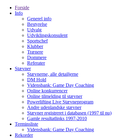
Forside
Info
Generel info
Bestyrelse
Udvalg
Udviklingskonsulent
Sportschef
Klubber
Trænere
Dommere
Referater
Stævner
Stævnerne, alle detailjerne
DM Hold
Vidensbank: Game Day Coaching
Online konkurrencer
Online tilmelding til stævner
Powerlifting Live Stævneprogram
Andre udenlandske stævner
Stævner registreret i databasen (1997 til nu)
Gamle resultatlinks 1997-2010
Terminsliste
Vidensbank: Game Day Coaching
Rekorder