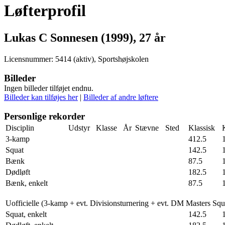
Løfterprofil
Lukas C Sonnesen (1999), 27 år
Licensnummer: 5414 (aktiv), Sportshøjskolen
Billeder
Ingen billeder tilføjet endnu.
Billeder kan tilføjes her
|
Billeder af andre løftere
Personlige rekorder
Disciplin
Udstyr
Klasse
År
Stævne
Sted
Klassisk
3-kamp
412.5
Squat
142.5
Bænk
87.5
Dødløft
182.5
Bænk, enkelt
87.5
Uofficielle (3-kamp + evt. Divisionsturnering + evt. DM Masters Sq
Squat, enkelt
142.5