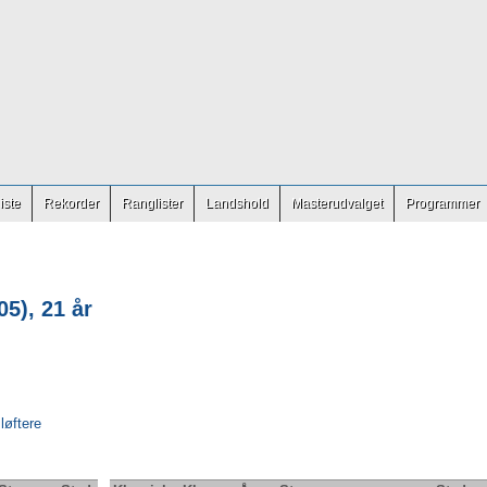
iste
Rekorder
Ranglister
Landshold
Masterudvalget
Programmer
5), 21 år
 løftere