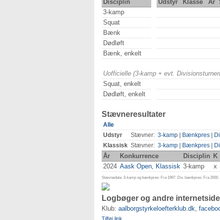
Disciplin
Udstyr
Klasse
År
3-kamp
Squat
Bænk
Dødløft
Bænk, enkelt
Uofficielle (3-kamp + evt. Divisionsturn
Squat, enkelt
Dødløft, enkelt
Stævneresultater
Alle
Udstyr
Stævner:
3-kamp
|
Bænkpres
|
Di
Klassisk
Stævner:
3-kamp
|
Bænkpres
|
Di
År
Konkurrence
Disciplin
K
2024
Aask Open, Klassisk
3-kamp
x
Stævnedata: 3-kamp og bænkpres: Fra 1997. Div. bænkpres: Fra 2000. D
Logbøger og andre internetside
Klub:
aalborgstyrkeloefterklub.dk
,
facebo
Tilføj link