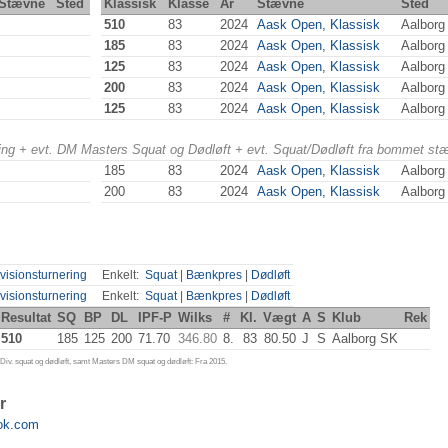
Stævne
Sted
Klassisk
Klasse
År
Stævne
Sted
510
83
2024
Aask Open, Klassisk
Aalborg
185
83
2024
Aask Open, Klassisk
Aalborg
125
83
2024
Aask Open, Klassisk
Aalborg
200
83
2024
Aask Open, Klassisk
Aalborg
125
83
2024
Aask Open, Klassisk
Aalborg
ering + evt. DM Masters Squat og Dødløft + evt. Squat/Dødløft fra bommet st
185
83
2024
Aask Open, Klassisk
Aalborg
200
83
2024
Aask Open, Klassisk
Aalborg
visionsturnering
Enkelt:
Squat
|
Bænkpres
|
Dødløft
visionsturnering
Enkelt:
Squat
|
Bænkpres
|
Dødløft
Resultat
SQ
BP
DL
IPF-P
Wilks
#
Kl.
Vægt
A
S
Klub
Rek
510
185
125
200
71.70
346.80
8.
83
80.50
J
S
Aalborg SK
iv. squat og dødløft, samt Masters DM squat og dødløft: Fra 2015.
r
ok.com