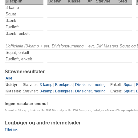
Disciplin
Udstyr
Klasse
År
Stævne
Sted
3-kamp
Squat
Bænk
Dødløft
Bænk, enkelt
Uofficielle (3-kamp + evt. Divisionsturnering + evt. DM Masters Squat og
Squat, enkelt
Dødløft, enkelt
Stævneresultater
Alle
Udstyr
Stævner:
3-kamp
|
Bænkpres
|
Divisionsturnering
Enkelt:
Squat
|
Klassisk
Stævner:
3-kamp
|
Bænkpres
|
Divisionsturnering
Enkelt:
Squat
|
Ingen resulater endnu!
Stævnedata: 3-kamp og bænkpres: Fra 1997. Div. bænkpres: Fra 2000. Div. squat og dødløft, samt Masters DM squat og dødløft:
Logbøger og andre internetsider
Tilføj link