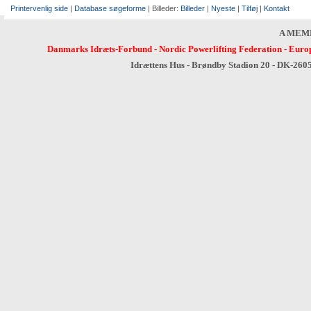
Printervenlig side
|
Database søgeforme
| Billeder:
Billeder
|
Nyeste
|
Tilføj
|
Kontakt
A MEM
Danmarks Idræts-Forbund
-
Nordic Powerlifting Federation
-
Europ
Idrættens Hus - Brøndby Stadion 20 - DK-260