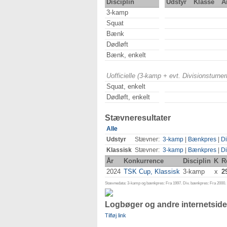
Disciplin
Udstyr
Klasse
Å
3-kamp
Squat
Bænk
Dødløft
Bænk, enkelt
Uofficielle (3-kamp + evt. Divisionsturn
Squat, enkelt
Dødløft, enkelt
Stævneresultater
Alle
Udstyr
Stævner:
3-kamp
|
Bænkpres
|
Di
Klassisk
Stævner:
3-kamp
|
Bænkpres
|
Di
År
Konkurrence
Disciplin
K
R
2024
TSK Cup, Klassisk
3-kamp
x
2
Stævnedata: 3-kamp og bænkpres: Fra 1997. Div. bænkpres: Fra 2000. D
Logbøger og andre internetside
Tilføj link