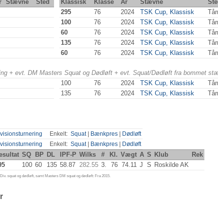
r
Stævne
Sted
Klassisk
Klasse
År
Stævne
Ste
295
76
2024
TSK Cup, Klassisk
Tår
100
76
2024
TSK Cup, Klassisk
Tår
60
76
2024
TSK Cup, Klassisk
Tår
135
76
2024
TSK Cup, Klassisk
Tår
60
76
2024
TSK Cup, Klassisk
Tår
ering + evt. DM Masters Squat og Dødløft + evt. Squat/Dødløft fra bommet st
100
76
2024
TSK Cup, Klassisk
Tår
135
76
2024
TSK Cup, Klassisk
Tår
visionsturnering
Enkelt:
Squat
|
Bænkpres
|
Dødløft
visionsturnering
Enkelt:
Squat
|
Bænkpres
|
Dødløft
esultat
SQ
BP
DL
IPF-P
Wilks
#
Kl.
Vægt
A
S
Klub
Rek
95
100
60
135
58.87
282.55
3.
76
74.11
J
S
Roskilde AK
iv. squat og dødløft, samt Masters DM squat og dødløft: Fra 2015.
r