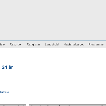
iste
Rekorder
Ranglister
Landshold
Masterudvalget
Programmer
 24 år
 løftere