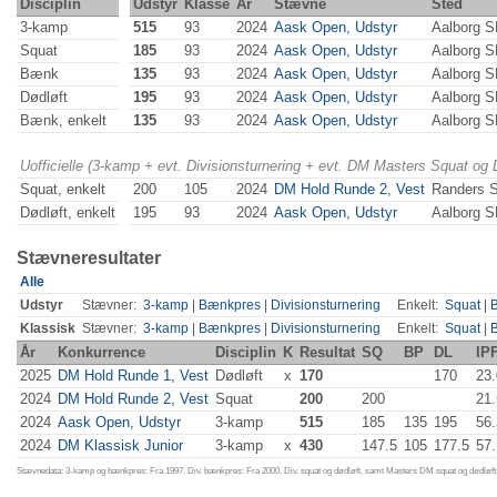
Disciplin
Udstyr
Klasse
År
Stævne
Sted
3-kamp
515
93
2024
Aask Open, Udstyr
Aalborg 
Squat
185
93
2024
Aask Open, Udstyr
Aalborg 
Bænk
135
93
2024
Aask Open, Udstyr
Aalborg 
Dødløft
195
93
2024
Aask Open, Udstyr
Aalborg 
Bænk, enkelt
135
93
2024
Aask Open, Udstyr
Aalborg 
Uofficielle (3-kamp + evt. Divisionsturnering + evt. DM Masters Squat og
Squat, enkelt
200
105
2024
DM Hold Runde 2, Vest
Randers 
Dødløft, enkelt
195
93
2024
Aask Open, Udstyr
Aalborg 
Stævneresultater
Alle
Udstyr
Stævner:
3-kamp
|
Bænkpres
|
Divisionsturnering
Enkelt:
Squat
|
Klassisk
Stævner:
3-kamp
|
Bænkpres
|
Divisionsturnering
Enkelt:
Squat
|
År
Konkurrence
Disciplin
K
Resultat
SQ
BP
DL
IP
2025
DM Hold Runde 1, Vest
Dødløft
x
170
170
23
2024
DM Hold Runde 2, Vest
Squat
200
200
21
2024
Aask Open, Udstyr
3-kamp
515
185
135
195
56
2024
DM Klassisk Junior
3-kamp
x
430
147.5
105
177.5
57.
Stævnedata: 3-kamp og bænkpres: Fra 1997. Div. bænkpres: Fra 2000. Div. squat og dødløft, samt Masters DM squat og dødløft: