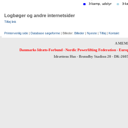
Logbøger og andre internetsider
Tilføj link
Printervenlig side
|
Database søgeforme
| Billeder:
Billeder
|
Nyeste
|
Tilføj
|
Kontakt
A MEM
Danmarks Idræts-Forbund
-
Nordic Powerlifting Federation
-
Europ
Idrættens Hus - Brøndby Stadion 20 - DK-260