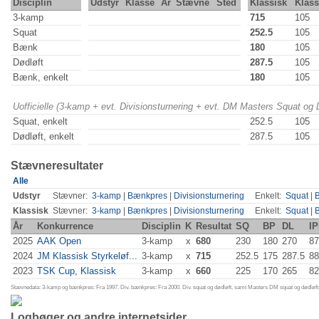
Disciplin
Udstyr
Klasse
År
Stævne
Sted
Klassisk
Klas
3-kamp
715
105
Squat
252.5
105
Bænk
180
105
Dødløft
287.5
105
Bænk, enkelt
180
105
Uofficielle (3-kamp + evt. Divisionsturnering + evt. DM Masters Squat og
Squat, enkelt
252.5
105
Dødløft, enkelt
287.5
105
Stævneresultater
Alle
Udstyr
Stævner:
3-kamp
|
Bænkpres
|
Divisionsturnering
Enkelt:
Squat
|
Klassisk
Stævner:
3-kamp
|
Bænkpres
|
Divisionsturnering
Enkelt:
Squat
|
År
Konkurrence
Disciplin
K
Resultat
SQ
BP
DL
IP
2025
AAK Open
3-kamp
x
680
230
180
270
87
2024
JM Klassisk Styrkeløf...
3-kamp
x
715
252.5
175
287.5
88
2023
TSK Cup, Klassisk
3-kamp
x
660
225
170
265
82
Stævnedata: 3-kamp og bænkpres: Fra 1997. Div. bænkpres: Fra 2000. Div. squat og dødløft, samt Masters DM squat og dødløft:
Logbøger og andre internetsider