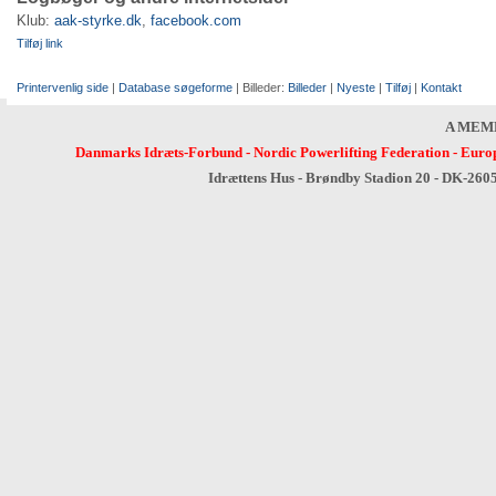
Klub:
aak-styrke.dk
,
facebook.com
Tilføj link
Printervenlig side
|
Database søgeforme
| Billeder:
Billeder
|
Nyeste
|
Tilføj
|
Kontakt
A MEM
Danmarks Idræts-Forbund
-
Nordic Powerlifting Federation
-
Europ
Idrættens Hus - Brøndby Stadion 20 - DK-260