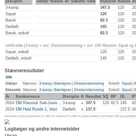
Disciplin
Udstyr
Klasse
År
Stævne
Sted
Klassisk
Klasse
Å
3-kamp
347.5
120
2
Squat
120
120
2
Bænk
82.5
120
2
Dødløft
145
120
2
Bænk, enkelt
82.5
120
2
Uofficielle (3-kamp + evt. Divisionsturnering + evt. DM Masters Squat og
Squat, enkelt
120
120
2
Dødløft, enkelt
145
120
2
Stævneresultater
Alle
Udstyr
Stævner:
3-kamp
|
Bænkpres
|
Divisionsturnering
Enkelt:
Squat
|
Klassisk
Stævner:
3-kamp
|
Bænkpres
|
Divisionsturnering
Enkelt:
Squat
|
År
Konkurrence
Disciplin
K
Resultat
SQ
BP
DL
IP
2024
DM Klassisk Sub-Junio...
3-kamp
x
347.5
120
82.5
145
42
2024
DM Hold Runde 1, Vest
Dødløft
x
137.5
137.5
16
Stævnedata: 3-kamp og bænkpres: Fra 1997. Div. bænkpres: Fra 2000. Div. squat og dødløft, samt Masters DM squat og dødløft:
Logbøger og andre internetsider
Tilføj link