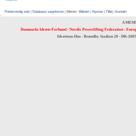
Printervenlig side
|
Database søgeforme
| Billeder:
Billeder
|
Nyeste
|
Tilføj
|
Kontakt
A MEM
Danmarks Idræts-Forbund
-
Nordic Powerlifting Federation
-
Europ
Idrættens Hus - Brøndby Stadion 20 - DK-260