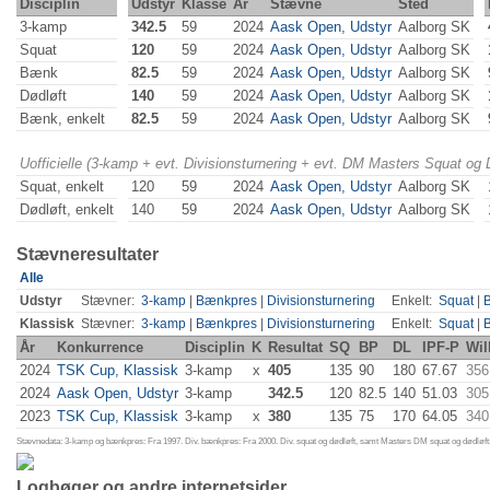
Disciplin
Udstyr
Klasse
År
Stævne
Sted
3-kamp
342.5
59
2024
Aask Open, Udstyr
Aalborg SK
Squat
120
59
2024
Aask Open, Udstyr
Aalborg SK
Bænk
82.5
59
2024
Aask Open, Udstyr
Aalborg SK
Dødløft
140
59
2024
Aask Open, Udstyr
Aalborg SK
Bænk, enkelt
82.5
59
2024
Aask Open, Udstyr
Aalborg SK
Uofficielle (3-kamp + evt. Divisionsturnering + evt. DM Masters Squat og
Squat, enkelt
120
59
2024
Aask Open, Udstyr
Aalborg SK
Dødløft, enkelt
140
59
2024
Aask Open, Udstyr
Aalborg SK
Stævneresultater
Alle
Udstyr
Stævner:
3-kamp
|
Bænkpres
|
Divisionsturnering
Enkelt:
Squat
|
Klassisk
Stævner:
3-kamp
|
Bænkpres
|
Divisionsturnering
Enkelt:
Squat
|
År
Konkurrence
Disciplin
K
Resultat
SQ
BP
DL
IPF-P
Wil
2024
TSK Cup, Klassisk
3-kamp
x
405
135
90
180
67.67
356
2024
Aask Open, Udstyr
3-kamp
342.5
120
82.5
140
51.03
305
2023
TSK Cup, Klassisk
3-kamp
x
380
135
75
170
64.05
340
Stævnedata: 3-kamp og bænkpres: Fra 1997. Div. bænkpres: Fra 2000. Div. squat og dødløft, samt Masters DM squat og dødløft:
Logbøger og andre internetsider