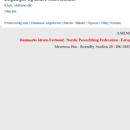
Klub:
vkkono.dk
Tilføj link
Printervenlig side
|
Database søgeforme
| Billeder:
Billeder
|
Nyeste
|
Tilføj
|
Kontakt
A MEM
Danmarks Idræts-Forbund
-
Nordic Powerlifting Federation
-
Europ
Idrættens Hus - Brøndby Stadion 20 - DK-260