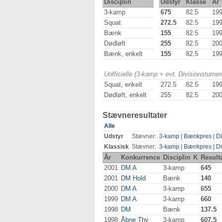
Disciplin
Udstyr
Klasse
År
3-kamp
675
82.5
19
Squat
272.5
82.5
19
Bænk
155
82.5
19
Dødløft
255
82.5
20
Bænk, enkelt
155
82.5
19
Uofficielle (3-kamp + evt. Divisionsturn
Squat, enkelt
272.5
82.5
19
Dødløft, enkelt
255
82.5
20
Stævneresultater
Alle
Udstyr
Stævner:
3-kamp
|
Bænkpres
|
Di
Klassisk
Stævner:
3-kamp
|
Bænkpres
|
Di
År
Konkurrence
Disciplin
K
Result
2001
DM A
3-kamp
645
2001
DM Hold
Bænk
140
2000
DM A
3-kamp
655
1999
DM A
3-kamp
660
1998
DM
Bænk
137.5
1998
Åbne Thy
3-kamp
607.5