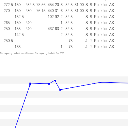
272.5
150
252.5
78.56
454.20
3.
82.5
81.90
S
S
Roskilde AK
270
150
230
76.15
440.31
6.
82.5
81.00
S
S
Roskilde AK
152.5
102.92
2.
82.5
S
S
Roskilde AK
265
150
240
1.
82.5
S
S
Roskilde AK
250
155
240
437.63
2.
82.5
S
S
Roskilde AK
142.5
2.
82.5
S
S
Roskilde AK
250.5
-
75
J
J
Roskilde AK
135
1.
75
J
J
Roskilde AK
iv. squat og dødløft, samt Masters DM squat og dødløft: Fra 2015.