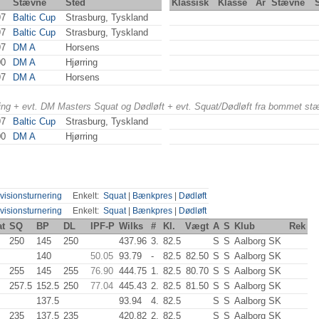
Stævne
Sted
Klassisk
Klasse
År
Stævne
97
Baltic Cup
Strasburg, Tyskland
97
Baltic Cup
Strasburg, Tyskland
97
DM A
Horsens
00
DM A
Hjørring
97
DM A
Horsens
ering + evt. DM Masters Squat og Dødløft + evt. Squat/Dødløft fra bommet st
97
Baltic Cup
Strasburg, Tyskland
00
DM A
Hjørring
visionsturnering
Enkelt:
Squat
|
Bænkpres
|
Dødløft
visionsturnering
Enkelt:
Squat
|
Bænkpres
|
Dødløft
at
SQ
BP
DL
IPF-P
Wilks
#
Kl.
Vægt
A
S
Klub
Rek
250
145
250
437.96
3.
82.5
S
S
Aalborg SK
140
50.05
93.79
-
82.5
82.50
S
S
Aalborg SK
255
145
255
76.90
444.75
1.
82.5
80.70
S
S
Aalborg SK
257.5
152.5
250
77.04
445.43
2.
82.5
81.50
S
S
Aalborg SK
137.5
93.94
4.
82.5
S
S
Aalborg SK
235
137.5
235
420.82
2.
82.5
S
S
Aalborg SK