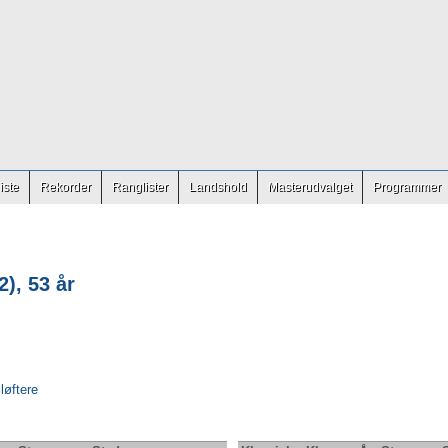
iste
Rekorder
Ranglister
Landshold
Masterudvalget
Programmer
), 53 år
 løftere