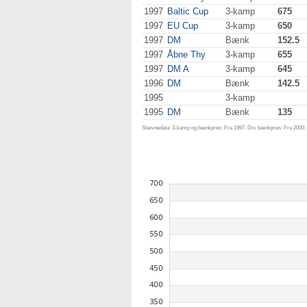
1997
Baltic Cup
3-kamp
675
1997
EU Cup
3-kamp
650
1997
DM
Bænk
152.5
1997
Åbne Thy
3-kamp
655
1997
DM A
3-kamp
645
1996
DM
Bænk
142.5
1995
3-kamp
1995
DM
Bænk
135
Stævnedata: 3-kamp og bænkpres: Fra 1997. Div. bænkpres: Fra 2000. D