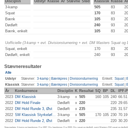
Disciplin
Udstyr
Klasse
År
Stævne
Sted
Klassisk
Klasse
Å
3-kamp
505
83
2
Squat
170
83
2
Bænk
105
83
2
Dødløft
240
93
2
Bænk, enkelt
105
83
2
Uofficielle (3-kamp + evt. Divisionsturnering + evt. DM Masters Squat og
Squat, enkelt
170
83
2
Dødløft, enkelt
240
93
2
Stævneresultater
Alle
Udstyr
Stævner:
3-kamp
|
Bænkpres
|
Divisionsturnering
Enkelt:
Squat
|
Klassisk
Stævner:
3-kamp
|
Bænkpres
|
Divisionsturnering
Enkelt:
Squat
|
År
Konkurrence
Disciplin
K
Resultat
SQ
BP
DL
IPF-P
2023
DM Klassisk
3-kamp
x
505
160
105
240
66.51
2022
DM Hold Finale
Dødløft
x
220
220
29.65
2022
DM Hold Runde 3, Øst
Dødløft
x
235
235
31.57
2022
SM Klassisk Styrkeløf...
3-kamp
x
505
170
105
230
70.19
2022
DM Hold Runde 2, Øst
Dødløft
x
220
220
30.20
Stævnedata: 3-kamp og bænkpres: Fra 1997. Div. bænkpres: Fra 2000. Div. squat og dødløft, samt Masters DM squat og dødløft: