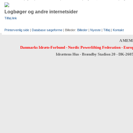
Logbøger og andre internetsider
Tilføj link
Printervenlig side
|
Database søgeforme
| Billeder:
Billeder
|
Nyeste
|
Tilføj
|
Kontakt
A MEM
Danmarks Idræts-Forbund
-
Nordic Powerlifting Federation
-
Europ
Idrættens Hus - Brøndby Stadion 20 - DK-260