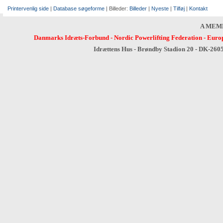
Printervenlig side
|
Database søgeforme
| Billeder:
Billeder
|
Nyeste
|
Tilføj
|
Kontakt
A MEM
Danmarks Idræts-Forbund
-
Nordic Powerlifting Federation
-
Europ
Idrættens Hus - Brøndby Stadion 20 - DK-260