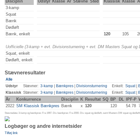
Disciplin
Udstyr
Klasse
År
Stævne
Sted
Klassisk
Klasse
Å
3-kamp
Squat
Bænk
Dødløft
Bænk, enkelt
120
105
2
Uofficielle (3-kamp + evt. Divisionsturnering + evt. DM Masters Squat og
Squat, enkelt
Dødløft, enkelt
Stævneresultater
Alle
Udstyr
Stævner:
3-kamp
|
Bænkpres
|
Divisionsturnering
Enkelt:
Squat
|
Klassisk
Stævner:
3-kamp
|
Bænkpres
|
Divisionsturnering
Enkelt:
Squat
|
År
Konkurrence
Disciplin
K
Resultat
SQ
BP
DL
IPF-P
2022
SM Klassisk Bænkpres
Bænk
x
120
120
54.78
Stævnedata: 3-kamp og bænkpres: Fra 1997. Div. bænkpres: Fra 2000. Div. squat og dødløft, samt Masters DM squat og dødløft:
Logbøger og andre internetsider
Tilføj link