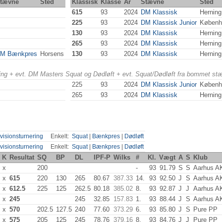
tævne
Sted
Klassisk
Klasse
År
Stævne
Sted
615
93
2024
DM Klassisk
Herning
225
93
2024
DM Klassisk Junior
Københ
130
93
2024
DM Klassisk
Herning
265
93
2024
DM Klassisk
Herning
M Bænkpres
Horsens
130
93
2024
DM Klassisk
Herning
ering + evt. DM Masters Squat og Dødløft + evt. Squat/Dødløft fra bommet st
225
93
2024
DM Klassisk Junior
Københ
265
93
2024
DM Klassisk
Herning
visionsturnering
Enkelt:
Squat
|
Bænkpres
|
Dødløft
visionsturnering
Enkelt:
Squat
|
Bænkpres
|
Dødløft
K
Resultat
SQ
BP
DL
IPF-P
Wilks
#
Kl.
Vægt
A
S
Klub
x
200
-
93
91.79
S
S
Aarhus A
x
615
220
130
265
80.67
387.33
14.
93
92.50
J
S
Aarhus A
x
612.5
225
125
262.5
80.18
385.02
8.
93
92.87
J
J
Aarhus A
x
245
245
32.85
157.83
1.
93
88.44
J
S
Aarhus A
x
570
202.5
127.5
240
77.60
373.29
6.
93
85.80
J
S
Pure PP
x
575
205
125
245
78.76
379.16
8.
93
84.76
J
J
Pure PP