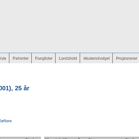
iste
Rekorder
Ranglister
Landshold
Masterudvalget
Programmer
01), 25 år
 løftere