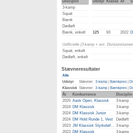
Disciplin
Udstyr
Klasse
År
S
3-kamp
Squat
Bænk
Dødløft
Bænk, enkelt
125
93
2022
D
Uofficielle (3-kamp + evt. Divisionsturn
Squat, enkelt
Dødløft, enkelt
Stævneresultater
Alle
Udstyr
Stævner:
3-kamp
|
Bænkpres
|
Di
Klassisk
Stævner:
3-kamp
|
Bænkpres
|
Di
År
Konkurrence
Disciplin
2025
Aask Open, Klassisk
3-kamp
2024
DM Klassisk
3-kamp
2024
DM Klassisk Junior
3-kamp
2024
DM Hold Runde 1, Vest
Dødløft
2023
JM Klassisk Styrkeløf...
3-kamp
2023
DM Klassisk
3-kamp