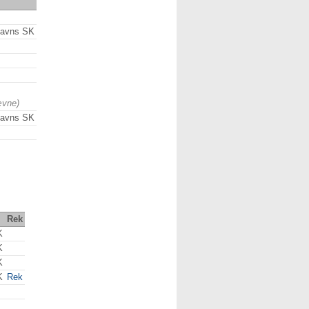
avns SK
ævne)
avns SK
Rek
K
K
K
K
Rek