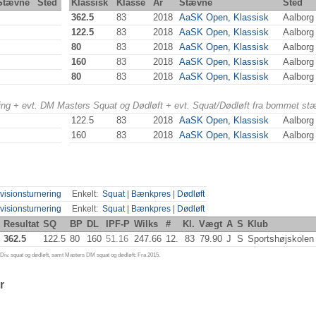
Stævne
Sted
Klassisk
Klasse
År
Stævne
Sted
362.5
83
2018
AaSK Open, Klassisk
Aalborg
122.5
83
2018
AaSK Open, Klassisk
Aalborg
80
83
2018
AaSK Open, Klassisk
Aalborg
160
83
2018
AaSK Open, Klassisk
Aalborg
80
83
2018
AaSK Open, Klassisk
Aalborg
ering + evt. DM Masters Squat og Dødløft + evt. Squat/Dødløft fra bommet st
122.5
83
2018
AaSK Open, Klassisk
Aalborg
160
83
2018
AaSK Open, Klassisk
Aalborg
visionsturnering
Enkelt:
Squat
|
Bænkpres
|
Dødløft
visionsturnering
Enkelt:
Squat
|
Bænkpres
|
Dødløft
Resultat
SQ
BP
DL
IPF-P
Wilks
#
Kl.
Vægt
A
S
Klub
362.5
122.5
80
160
51.16
247.66
12.
83
79.90
J
S
Sportshøjskolen
iv. squat og dødløft, samt Masters DM squat og dødløft: Fra 2015.
r