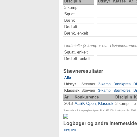
Disciplin
Udstyr
Klasse
År
3-kamp
Squat
Bænk
Dødløft
Bænk, enkelt
Uofficielle (3-kamp + evt. Divisionsturn
Squat, enkelt
Dødløft, enkelt
Stævneresultater
Alle
Udstyr
Stævner:
3-kamp
|
Bænkpres
|
Di
Klassisk
Stævner:
3-kamp
|
Bænkpres
|
Di
År
Konkurrence
Disciplin
K
2018
AaSK Open, Klassisk
3-kamp
x
Stævnedata: 3-kamp og bænkpres: Fra 1997. Div. bænkpres: Fra 2000. D
Logbøger og andre internetside
Tilføj link