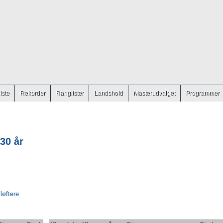
iste
Rekorder
Ranglister
Landshold
Masterudvalget
Programmer
30 år
 løftere