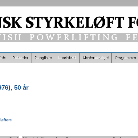
iste
Rekorder
Ranglister
Landshold
Masterudvalget
Programmer
6), 50 år
 løftere