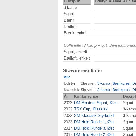
Disciplin
Udstyr
Klasse
År
St
3-kamp
Squat
Bænk
Dødløft
Bænk, enkelt
Uofficielle (3-kamp + evt. Divisionsturn
Squat, enkelt
Dødløft, enkelt
Stævneresultater
Alle
Udstyr
Stævner:
3-kamp
|
Bænkpres
|
Di
Klassisk
Stævner:
3-kamp
|
Bænkpres
|
Di
År
Konkurrence
Discipl
2023
DM Masters Squat, Klas...
Squat
2022
TSK Cup, Klassisk
3-kamp
2022
SM Klassisk Styrkeløf...
3-kamp
2022
DM Hold Runde 1, Øst
Squat
2017
DM Hold Runde 3, Øst
Squat
2017
DM Hold Runde 2, Øst
Squat