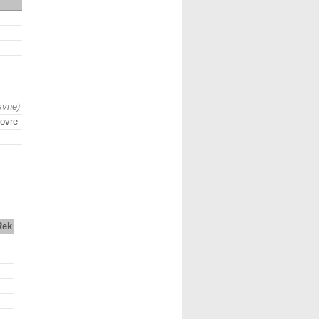
ævne)
ovre
Rek