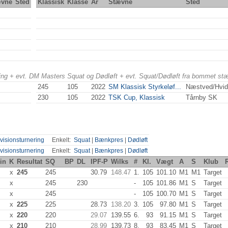
ævne
Sted
Klassisk
Klasse
År
Stævne
Sted
ering + evt. DM Masters Squat og Dødløft + evt. Squat/Dødløft fra bommet st
245
105
2022
SM Klassisk Styrkeløf...
Næstved/Hvid
230
105
2022
TSK Cup, Klassisk
Tårnby SK
visionsturnering
Enkelt:
Squat
|
Bænkpres
|
Dødløft
visionsturnering
Enkelt:
Squat
|
Bænkpres
|
Dødløft
in
K
Resultat
SQ
BP
DL
IPF-P
Wilks
#
Kl.
Vægt
A
S
Klub
x
245
245
30.79
148.47
1.
105
101.10
M1
M1
Target
x
245
230
-
105
101.86
M1
S
Target
x
245
-
105
100.70
M1
S
Target
x
225
225
28.73
138.20
3.
105
97.80
M1
S
Target
x
220
220
29.07
139.55
6.
93
91.15
M1
S
Target
x
210
210
28.99
139.73
8.
93
83.45
M1
S
Target