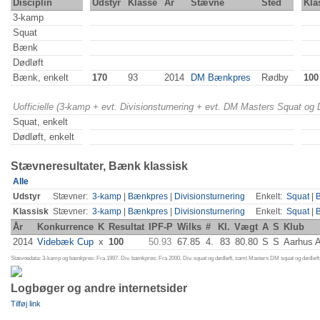
Disciplin
Udstyr
Klasse
År
Stævne
Sted
Kla
3-kamp
Squat
Bænk
Dødløft
Bænk, enkelt
170
93
2014
DM Bænkpres
Rødby
100
Uofficielle (3-kamp + evt. Divisionsturnering + evt. DM Masters Squat og
Squat, enkelt
Dødløft, enkelt
Stævneresultater, Bænk klassisk
Alle
Udstyr
Stævner:
3-kamp
|
Bænkpres
|
Divisionsturnering
Enkelt:
Squat
|
Klassisk
Stævner:
3-kamp
|
Bænkpres
|
Divisionsturnering
Enkelt:
Squat
|
År
Konkurrence
K
Resultat
IPF-P
Wilks
#
Kl.
Vægt
A
S
Klub
2014
Videbæk Cup
x
100
50.93
67.85
4.
83
80.80
S
S
Aarhus 
Stævnedata: 3-kamp og bænkpres: Fra 1997. Div. bænkpres: Fra 2000. Div. squat og dødløft, samt Masters DM squat og dødløft:
Logbøger og andre internetsider
Tilføj link