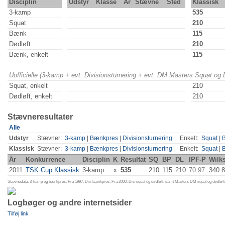
Disciplin
Udstyr
Klasse
År
Stævne
Sted
Klassisk
3-kamp
535
Squat
210
Bænk
115
Dødløft
210
Bænk, enkelt
115
Uofficielle (3-kamp + evt. Divisionsturnering + evt. DM Masters Squat og
Squat, enkelt
210
Dødløft, enkelt
210
Stævneresultater
Alle
Udstyr
Stævner:
3-kamp
|
Bænkpres
|
Divisionsturnering
Enkelt:
Squat
|
Klassisk
Stævner:
3-kamp
|
Bænkpres
|
Divisionsturnering
Enkelt:
Squat
|
År
Konkurrence
Disciplin
K
Resultat
SQ
BP
DL
IPF-P
Wilk
2011
TSK Cup Klassisk
3-kamp
x
535
210
115
210
70.97
340.
Stævnedata: 3-kamp og bænkpres: Fra 1997. Div. bænkpres: Fra 2000. Div. squat og dødløft, samt Masters DM squat og dødløft:
Logbøger og andre internetsider
Tilføj link