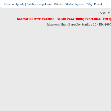
Printervenlig side
|
Database søgeforme
| Billeder:
Billeder
|
Nyeste
|
Tilføj
|
Kontakt
A MEM
Danmarks Idræts-Forbund
-
Nordic Powerlifting Federation
-
Europ
Idrættens Hus - Brøndby Stadion 20 - DK-260