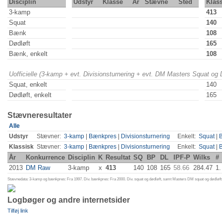
Disciplin
Udstyr
Klasse
År
Stævne
Sted
Klas
3-kamp
413
Squat
140
Bænk
108
Dødløft
165
Bænk, enkelt
108
Uofficielle (3-kamp + evt. Divisionsturnering + evt. DM Masters Squat og
Squat, enkelt
140
Dødløft, enkelt
165
Stævneresultater
Alle
Udstyr
Stævner:
3-kamp
|
Bænkpres
|
Divisionsturnering
Enkelt:
Squat
|
Klassisk
Stævner:
3-kamp
|
Bænkpres
|
Divisionsturnering
Enkelt:
Squat
|
År
Konkurrence
Disciplin
K
Resultat
SQ
BP
DL
IPF-P
Wilks
#
2013
DM Raw
3-kamp
x
413
140
108
165
58.66
284.47
1.
Stævnedata: 3-kamp og bænkpres: Fra 1997. Div. bænkpres: Fra 2000. Div. squat og dødløft, samt Masters DM squat og dødløft:
Logbøger og andre internetsider
Tilføj link