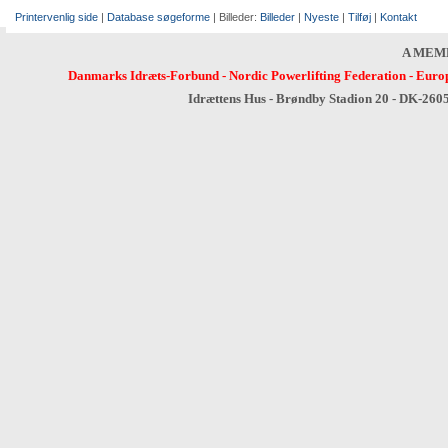
Printervenlig side
|
Database søgeforme
| Billeder:
Billeder
|
Nyeste
|
Tilføj
|
Kontakt
A MEM
Danmarks Idræts-Forbund
-
Nordic Powerlifting Federation
-
Europ
Idrættens Hus - Brøndby Stadion 20 - DK-260