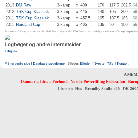
2013
DM Raw
3-kamp
x
490
170
117.5
202.5
64
2012
TSK Cup Klassisk
3-kamp
x
445
140
105
200
58
2011
TSK Cup Klassisk
3-kamp
x
457.5
165
107.5
185
60
2011
Nordland Cup
3-kamp
x
405
135
90
180
56
Stævnedata: 3-kamp og bænkpres: Fra 1997. Div. bænkpres: Fra 2000. Div. squat og dødløft, samt Masters DM squat og dødløft:
Logbøger og andre internetsider
Tilføj link
Printervenlig side
|
Database søgeforme
| Billeder:
Billeder
|
Nyeste
|
Tilføj
|
Kontakt
A MEM
Danmarks Idræts-Forbund
-
Nordic Powerlifting Federation
-
Europ
Idrættens Hus - Brøndby Stadion 20 - DK-260