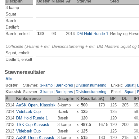
Disciplin
Udstyr
Klasse
År
Stævne
Sted
3-kamp
Squat
Bænk
Dødløft
Bænk, enkelt
120
93
2014
DM Hold Runde 1
Rødby og Hors
Uofficielle (3-kamp + evt. Divisionsturnering + evt. DM Masters Squat og
Squat, enkelt
Dødløft, enkelt
Stævneresultater
Alle
Udstyr
Stævner:
3-kamp
|
Bænkpres
|
Divisionsturnering
Enkelt:
Squat
|
Klassisk
Stævner:
3-kamp
|
Bænkpres
|
Divisionsturnering
Enkelt:
Squat
|
År
Konkurrence
Disciplin
K
Resultat
SQ
BP
DL
IP
2014
AaSK Open, Klassisk
3-kamp
x
500
170
125
205
65
2014
Videbæk Cup
Bænk
x
125
125
59
2014
DM Hold Runde 1
Bænk
120
120
40
2013
TSK Cup Klassisk
3-kamp
x
487.5
167.5
120
200
66
2013
Videbæk Cup
Bænk
x
125
125
60
2013
AaSK Open Klassisk
3-kamp
x
515
180
120
215
67