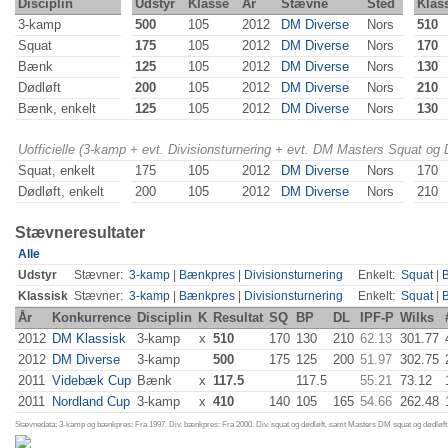
Disciplin
Udstyr
Klasse
År
Stævne
Sted
Klas
3-kamp
500
105
2012
DM Diverse
Nors
510
Squat
175
105
2012
DM Diverse
Nors
170
Bænk
125
105
2012
DM Diverse
Nors
130
Dødløft
200
105
2012
DM Diverse
Nors
210
Bænk, enkelt
125
105
2012
DM Diverse
Nors
130
Uofficielle (3-kamp + evt. Divisionsturnering + evt. DM Masters Squat og
Squat, enkelt
175
105
2012
DM Diverse
Nors
170
Dødløft, enkelt
200
105
2012
DM Diverse
Nors
210
Stævneresultater
Alle
Udstyr
Stævner:
3-kamp
|
Bænkpres
|
Divisionsturnering
Enkelt:
Squat
|
Klassisk
Stævner:
3-kamp
|
Bænkpres
|
Divisionsturnering
Enkelt:
Squat
|
År
Konkurrence
Disciplin
K
Resultat
SQ
BP
DL
IPF-P
Wilks
2012
DM Klassisk
3-kamp
x
510
170
130
210
62.13
301.77
2012
DM Diverse
3-kamp
500
175
125
200
51.97
302.75
2011
Videbæk Cup
Bænk
x
117.5
117.5
55.21
73.12
2011
Nordland Cup
3-kamp
x
410
140
105
165
54.66
262.48
Stævnedata: 3-kamp og bænkpres: Fra 1997. Div. bænkpres: Fra 2000. Div. squat og dødløft, samt Masters DM squat og dødløft: