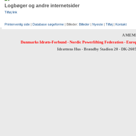
Logbøger og andre internetsider
Tilføj link
Printervenlig side
|
Database søgeforme
| Billeder:
Billeder
|
Nyeste
|
Tilføj
|
Kontakt
A MEM
Danmarks Idræts-Forbund
-
Nordic Powerlifting Federation
-
Europ
Idrættens Hus - Brøndby Stadion 20 - DK-260