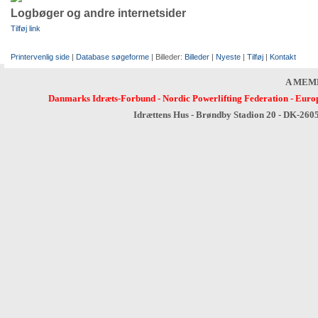
Logbøger og andre internetsider
Tilføj link
Printervenlig side
|
Database søgeforme
| Billeder:
Billeder
|
Nyeste
|
Tilføj
|
Kontakt
A MEM
Danmarks Idræts-Forbund
-
Nordic Powerlifting Federation
-
Europ
Idrættens Hus - Brøndby Stadion 20 - DK-260