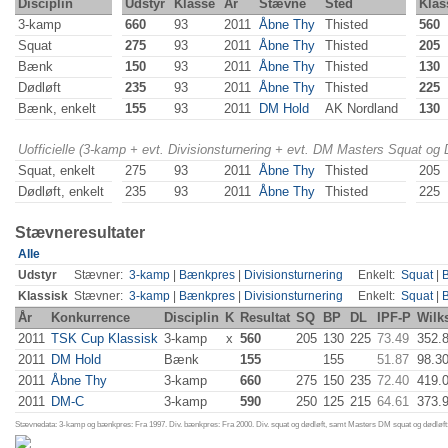
Disciplin
Udstyr
Klasse
År
Stævne
Sted
Klas
3-kamp
660
93
2011
Åbne Thy
Thisted
560
Squat
275
93
2011
Åbne Thy
Thisted
205
Bænk
150
93
2011
Åbne Thy
Thisted
130
Dødløft
235
93
2011
Åbne Thy
Thisted
225
Bænk, enkelt
155
93
2011
DM Hold
AK Nordland
130
Uofficielle (3-kamp + evt. Divisionsturnering + evt. DM Masters Squat og
Squat, enkelt
275
93
2011
Åbne Thy
Thisted
205
Dødløft, enkelt
235
93
2011
Åbne Thy
Thisted
225
Stævneresultater
Alle
Udstyr
Stævner:
3-kamp
|
Bænkpres
|
Divisionsturnering
Enkelt:
Squat
|
Klassisk
Stævner:
3-kamp
|
Bænkpres
|
Divisionsturnering
Enkelt:
Squat
|
År
Konkurrence
Disciplin
K
Resultat
SQ
BP
DL
IPF-P
Wilk
2011
TSK Cup Klassisk
3-kamp
x
560
205
130
225
73.49
352.
2011
DM Hold
Bænk
155
155
51.87
98.3
2011
Åbne Thy
3-kamp
660
275
150
235
72.40
419.
2011
DM-C
3-kamp
590
250
125
215
64.61
373.
Stævnedata: 3-kamp og bænkpres: Fra 1997. Div. bænkpres: Fra 2000. Div. squat og dødløft, samt Masters DM squat og dødløft: