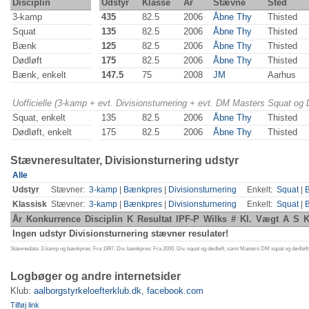
Disciplin
Udstyr
Klasse
År
Stævne
Sted
3-kamp
435
82.5
2006
Åbne Thy
Thisted
Squat
135
82.5
2006
Åbne Thy
Thisted
Bænk
125
82.5
2006
Åbne Thy
Thisted
Dødløft
175
82.5
2006
Åbne Thy
Thisted
Bænk, enkelt
147.5
75
2008
JM
Aarhus
Uofficielle (3-kamp + evt. Divisionsturnering + evt. DM Masters Squat og
Squat, enkelt
135
82.5
2006
Åbne Thy
Thisted
Dødløft, enkelt
175
82.5
2006
Åbne Thy
Thisted
Stævneresultater, Divisionsturnering udstyr
Alle
Udstyr
Stævner:
3-kamp
|
Bænkpres
|
Divisionsturnering
Enkelt:
Squat
|
Klassisk
Stævner:
3-kamp
|
Bænkpres
|
Divisionsturnering
Enkelt:
Squat
|
År
Konkurrence
Disciplin
K
Resultat
IPF-P
Wilks
#
Kl.
Vægt
A
S
K
Ingen udstyr Divisionsturnering stævner resulater!
Stævnedata: 3-kamp og bænkpres: Fra 1997. Div. bænkpres: Fra 2000. Div. squat og dødløft, samt Masters DM squat og dødløft:
Logbøger og andre internetsider
Klub:
aalborgstyrkeloefterklub.dk
,
facebook.com
Tilføj link