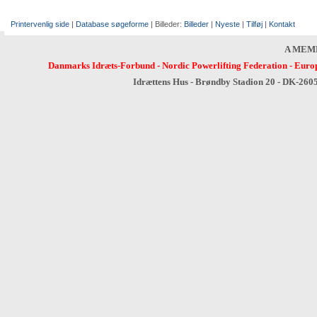
Printervenlig side
|
Database søgeforme
| Billeder:
Billeder
|
Nyeste
|
Tilføj
|
Kontakt
A MEM
Danmarks Idræts-Forbund
-
Nordic Powerlifting Federation
-
Europ
Idrættens Hus - Brøndby Stadion 20 - DK-260