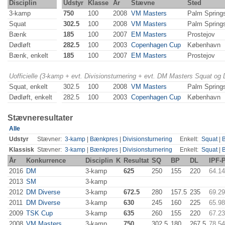
Disciplin
Udstyr
Klasse
År
Stævne
Sted
3-kamp
750
100
2008
VM Masters
Palm Spring
Squat
302.5
100
2008
VM Masters
Palm Spring
Bænk
185
100
2007
EM Masters
Prostejov
Dødløft
282.5
100
2003
Copenhagen Cup
København
Bænk, enkelt
185
100
2007
EM Masters
Prostejov
Uofficielle (3-kamp + evt. Divisionsturnering + evt. DM Masters Squat og
Squat, enkelt
302.5
100
2008
VM Masters
Palm Spring
Dødløft, enkelt
282.5
100
2003
Copenhagen Cup
København
Stævneresultater
Alle
Udstyr
Stævner:
3-kamp
|
Bænkpres
|
Divisionsturnering
Enkelt:
Squat
|
Klassisk
Stævner:
3-kamp
|
Bænkpres
|
Divisionsturnering
Enkelt:
Squat
|
År
Konkurrence
Disciplin
K
Resultat
SQ
BP
DL
IPF-
2016
DM
3-kamp
625
250
155
220
64.14
2013
SM
3-kamp
2012
DM Diverse
3-kamp
672.5
280
157.5
235
69.29
2011
DM Diverse
3-kamp
630
245
160
225
65.98
2009
TSK Cup
3-kamp
635
260
155
220
67.23
2008
VM Masters
3-kamp
750
302.5
180
267.5
78.54