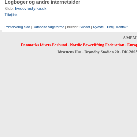
Logbøger og andre internetsider
Klub:
hvidovrestyrke.dk
Tilføj link
Printervenlig side
|
Database søgeforme
| Billeder:
Billeder
|
Nyeste
|
Tilføj
|
Kontakt
A MEM
Danmarks Idræts-Forbund
-
Nordic Powerlifting Federation
-
Europ
Idrættens Hus - Brøndby Stadion 20 - DK-260