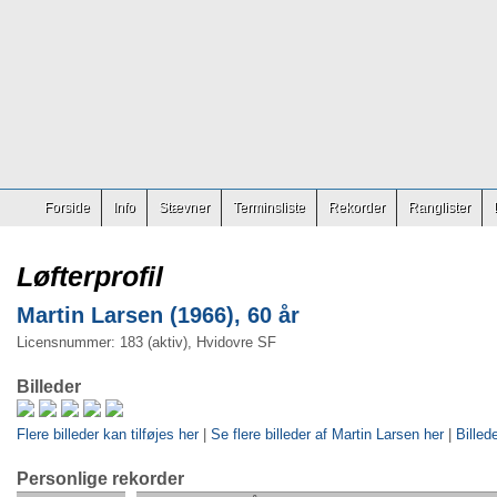
Forside
Info
Stævner
Terminsliste
Rekorder
Ranglister
Løfterprofil
Martin Larsen (1966), 60 år
Licensnummer: 183 (aktiv), Hvidovre SF
Billeder
Flere billeder kan tilføjes her
|
Se flere billeder af Martin Larsen her
|
Billed
Personlige rekorder