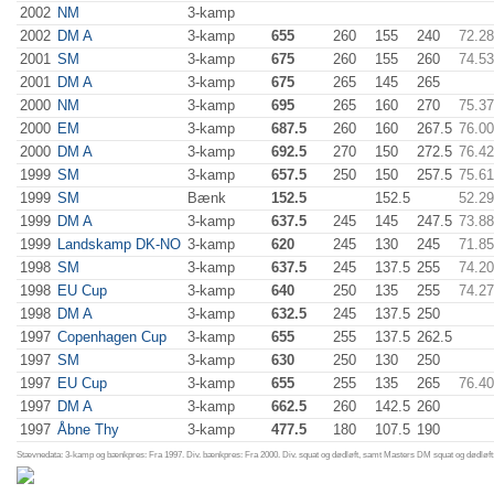
2002
NM
3-kamp
2002
DM A
3-kamp
655
260
155
240
72.28
2001
SM
3-kamp
675
260
155
260
74.53
2001
DM A
3-kamp
675
265
145
265
2000
NM
3-kamp
695
265
160
270
75.37
2000
EM
3-kamp
687.5
260
160
267.5
76.00
2000
DM A
3-kamp
692.5
270
150
272.5
76.42
1999
SM
3-kamp
657.5
250
150
257.5
75.61
1999
SM
Bænk
152.5
152.5
52.29
1999
DM A
3-kamp
637.5
245
145
247.5
73.88
1999
Landskamp DK-NO
3-kamp
620
245
130
245
71.85
1998
SM
3-kamp
637.5
245
137.5
255
74.20
1998
EU Cup
3-kamp
640
250
135
255
74.27
1998
DM A
3-kamp
632.5
245
137.5
250
1997
Copenhagen Cup
3-kamp
655
255
137.5
262.5
1997
SM
3-kamp
630
250
130
250
1997
EU Cup
3-kamp
655
255
135
265
76.40
1997
DM A
3-kamp
662.5
260
142.5
260
1997
Åbne Thy
3-kamp
477.5
180
107.5
190
Stævnedata: 3-kamp og bænkpres: Fra 1997. Div. bænkpres: Fra 2000. Div. squat og dødløft, samt Masters DM squat og dødløft: