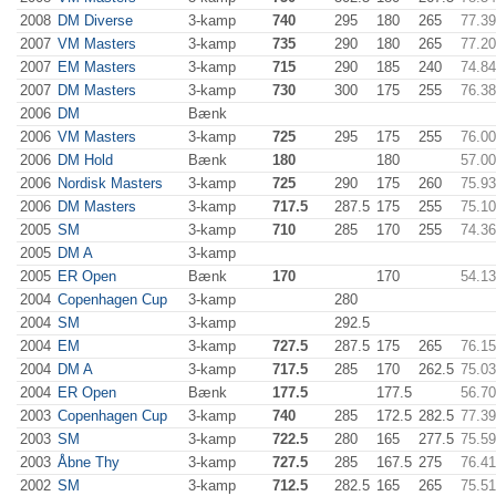
2008
DM Diverse
3-kamp
740
295
180
265
77.39
2007
VM Masters
3-kamp
735
290
180
265
77.20
2007
EM Masters
3-kamp
715
290
185
240
74.84
2007
DM Masters
3-kamp
730
300
175
255
76.38
2006
DM
Bænk
2006
VM Masters
3-kamp
725
295
175
255
76.00
2006
DM Hold
Bænk
180
180
57.00
2006
Nordisk Masters
3-kamp
725
290
175
260
75.93
2006
DM Masters
3-kamp
717.5
287.5
175
255
75.10
2005
SM
3-kamp
710
285
170
255
74.36
2005
DM A
3-kamp
2005
ER Open
Bænk
170
170
54.13
2004
Copenhagen Cup
3-kamp
280
2004
SM
3-kamp
292.5
2004
EM
3-kamp
727.5
287.5
175
265
76.15
2004
DM A
3-kamp
717.5
285
170
262.5
75.03
2004
ER Open
Bænk
177.5
177.5
56.70
2003
Copenhagen Cup
3-kamp
740
285
172.5
282.5
77.39
2003
SM
3-kamp
722.5
280
165
277.5
75.59
2003
Åbne Thy
3-kamp
727.5
285
167.5
275
76.41
2002
SM
3-kamp
712.5
282.5
165
265
75.51