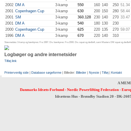
2002
DM A
3-kamp
550
160
140
250
51.34
2001
Copenhagen Cup
3-kamp
630
200
150
280
58.44
2001
SM
3-kamp
360.128
230
140
270
33.47
2001
DM A
3-kamp
540
180
130
230
2000
Copenhagen Cup
3-kamp
625
220
135
270
59.07
1996
DM A
3-kamp
670
220
140
310
Stævnedata: 3-kamp og bænkpres: Fra 1997. Div. bænkpres: Fra 2000. Div. squat og dødløft, samt Masters DM squat og dødløft:
Logbøger og andre internetsider
Tilføj link
Printervenlig side
|
Database søgeforme
| Billeder:
Billeder
|
Nyeste
|
Tilføj
|
Kontakt
A MEM
Danmarks Idræts-Forbund
-
Nordic Powerlifting Federation
-
Europ
Idrættens Hus - Brøndby Stadion 20 - DK-260