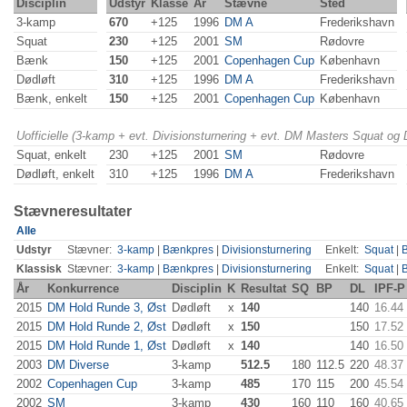
Disciplin
Udstyr
Klasse
År
Stævne
Sted
3-kamp
670
+125
1996
DM A
Frederikshavn
Squat
230
+125
2001
SM
Rødovre
Bænk
150
+125
2001
Copenhagen Cup
København
Dødløft
310
+125
1996
DM A
Frederikshavn
Bænk, enkelt
150
+125
2001
Copenhagen Cup
København
Uofficielle (3-kamp + evt. Divisionsturnering + evt. DM Masters Squat og
Squat, enkelt
230
+125
2001
SM
Rødovre
Dødløft, enkelt
310
+125
1996
DM A
Frederikshavn
Stævneresultater
Alle
Udstyr
Stævner:
3-kamp
|
Bænkpres
|
Divisionsturnering
Enkelt:
Squat
|
Klassisk
Stævner:
3-kamp
|
Bænkpres
|
Divisionsturnering
Enkelt:
Squat
|
År
Konkurrence
Disciplin
K
Resultat
SQ
BP
DL
IPF-P
2015
DM Hold Runde 3, Øst
Dødløft
x
140
140
16.44
2015
DM Hold Runde 2, Øst
Dødløft
x
150
150
17.52
2015
DM Hold Runde 1, Øst
Dødløft
x
140
140
16.50
2003
DM Diverse
3-kamp
512.5
180
112.5
220
48.37
2002
Copenhagen Cup
3-kamp
485
170
115
200
45.54
2002
SM
3-kamp
430
160
110
160
40.65