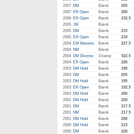
2007
DM
Bænk
205
2007
ER Open
Bænk
200
2006
ER Open
Bænk
232.5
2005
JM
Bænk
2005
DM
Bænk
215
2005
ER Open
Bænk
210
2004
EM Masters
Bænk
227.5
2004
NM
Bænk
2004
DM Diverse
3-kamp
522.5
2004
ER Open
Bænk
220
2003
DM Hold
Bænk
190
2003
DM
Bænk
205
2003
DM Hold
Bænk
195
2003
ER Open
Bænk
192.5
2003
DM Hold
Bænk
200
2001
DM Hold
Bænk
220
2001
DM
Bænk
217.5
2001
NM
Bænk
217.5
2001
DM Hold
Bænk
200
2000
DM Hold
Bænk
215
2000
DM
Bænk
220