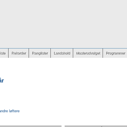
iste
Rekorder
Ranglister
Landshold
Masterudvalget
Programmer
år
andre løftere