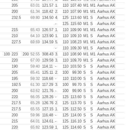
205
63.01
121.57
1.
110
107.40
M1
M1
Aarhus AK
200
61.34
118.42
2.
110
107.90
M1
M1
Aarhus AK
232.5
69.80
134.50
4.
125
113.60
M1
S
Aarhus AK
-
125
115.60
M1
S
Aarhus AK
215
65.43
126.57
1.
110
109.90
M1
M1
Aarhus AK
210
64.10
123.90
1.
110
109.10
M1
S
Aarhus AK
227.5
69.69
134.59
5.
110
108.23
M1
M1
Aarhus AK
-
110
109.30
M1
S
Aarhus AK
100
223
200
52.55
308.43
3.
110
108.90
M1
M1
Aarhus AK
220
67.00
129.58
3.
110
109.70
M1
S
Aarhus AK
190
59.40
114.11
-
110
103.50
S
S
Aarhus AK
205
65.41
125.11
2.
100
99.30
S
S
Aarhus AK
195
59.32
118.68
-
110
110.00
S
S
Aarhus AK
192.5
61.30
117.29
3.
100
99.70
S
S
Aarhus AK
200
63.62
121.76
-
100
99.90
S
S
Aarhus AK
220
66.05
128.26
-
125
113.60
S
S
Aarhus AK
217.5
65.28
126.76
2.
125
113.70
S
S
Aarhus AK
217.5
65.55
127.15
1.
125
112.50
S
S
Aarhus AK
200
59.96
116.48
-
125
114.00
S
S
Aarhus AK
215
64.01
124.61
-
125
116.10
S
S
Aarhus AK
220
65.82
123.59
1.
125
114.60
S
S
Aarhus AK