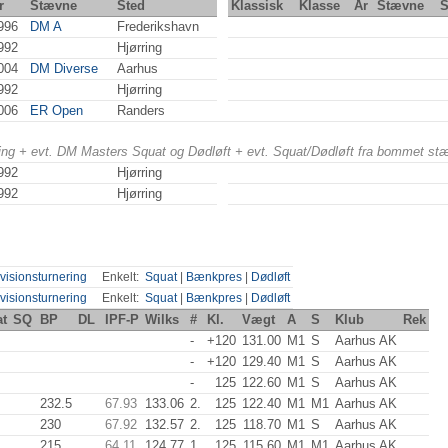
r
Stævne
Sted
Klassisk
Klasse
År
Stævne
S
996
DM A
Frederikshavn
992
Hjørring
004
DM Diverse
Aarhus
992
Hjørring
006
ER Open
Randers
ering + evt. DM Masters Squat og Dødløft + evt. Squat/Dødløft fra bommet st
992
Hjørring
992
Hjørring
visionsturnering
Enkelt:
Squat
|
Bænkpres
|
Dødløft
visionsturnering
Enkelt:
Squat
|
Bænkpres
|
Dødløft
at
SQ
BP
DL
IPF-P
Wilks
#
Kl.
Vægt
A
S
Klub
Rek
-
+120
131.00
M1
S
Aarhus AK
-
+120
129.40
M1
S
Aarhus AK
-
125
122.60
M1
S
Aarhus AK
232.5
67.93
133.06
2.
125
122.40
M1
M1
Aarhus AK
230
67.92
132.57
2.
125
118.70
M1
S
Aarhus AK
215
64.11
124.77
1.
125
115.60
M1
M1
Aarhus AK