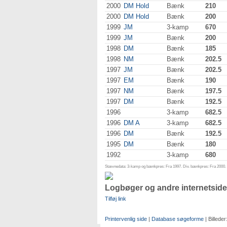
2000
DM Hold
Bænk
210
2000
DM Hold
Bænk
200
1999
JM
3-kamp
670
1999
JM
Bænk
200
1998
DM
Bænk
185
1998
NM
Bænk
202.5
1997
JM
Bænk
202.5
1997
EM
Bænk
190
1997
NM
Bænk
197.5
1997
DM
Bænk
192.5
1996
3-kamp
682.5
1996
DM A
3-kamp
682.5
1996
DM
Bænk
192.5
1995
DM
Bænk
180
1992
3-kamp
680
Stævnedata: 3-kamp og bænkpres: Fra 1997. Div. bænkpres: Fra 2000. D
Logbøger og andre internetside
Tilføj link
Printervenlig side
|
Database søgeforme
| Billeder