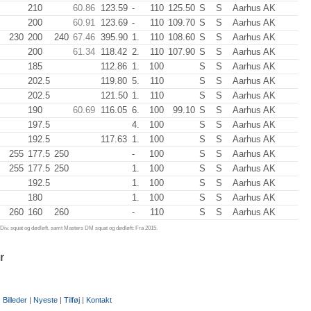
210
60.86
123.59
-
110
125.50
S
S
Aarhus AK
200
60.91
123.69
-
110
109.70
S
S
Aarhus AK
230
200
240
67.46
395.90
1.
110
108.60
S
S
Aarhus AK
200
61.34
118.42
2.
110
107.90
S
S
Aarhus AK
185
112.86
1.
100
S
S
Aarhus AK
202.5
119.80
5.
110
S
S
Aarhus AK
202.5
121.50
1.
110
S
S
Aarhus AK
190
60.69
116.05
6.
100
99.10
S
S
Aarhus AK
197.5
4.
100
S
S
Aarhus AK
192.5
117.63
1.
100
S
S
Aarhus AK
255
177.5
250
-
100
S
S
Aarhus AK
255
177.5
250
1.
100
S
S
Aarhus AK
192.5
1.
100
S
S
Aarhus AK
180
1.
100
S
S
Aarhus AK
260
160
260
-
110
S
S
Aarhus AK
iv. squat og dødløft, samt Masters DM squat og dødløft: Fra 2015.
r
:
Billeder
|
Nyeste
|
Tilføj
|
Kontakt