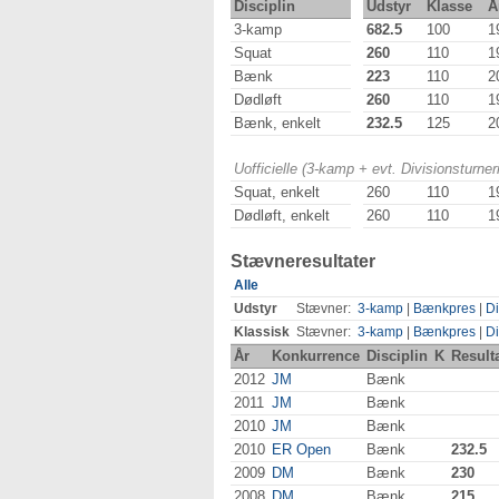
Disciplin
Udstyr
Klasse
Å
3-kamp
682.5
100
1
Squat
260
110
1
Bænk
223
110
2
Dødløft
260
110
1
Bænk, enkelt
232.5
125
2
Uofficielle (3-kamp + evt. Divisionsturn
Squat, enkelt
260
110
1
Dødløft, enkelt
260
110
1
Stævneresultater
Alle
Udstyr
Stævner:
3-kamp
|
Bænkpres
|
Di
Klassisk
Stævner:
3-kamp
|
Bænkpres
|
Di
År
Konkurrence
Disciplin
K
Result
2012
JM
Bænk
2011
JM
Bænk
2010
JM
Bænk
2010
ER Open
Bænk
232.5
2009
DM
Bænk
230
2008
DM
Bænk
215