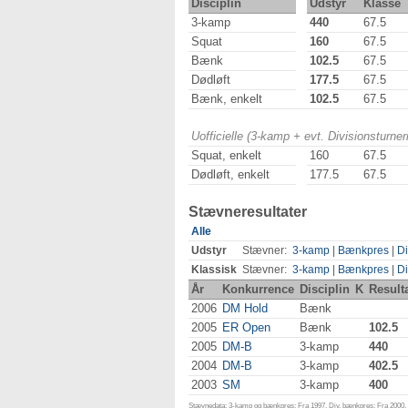
Disciplin
Udstyr
Klasse
3-kamp
440
67.5
Squat
160
67.5
Bænk
102.5
67.5
Dødløft
177.5
67.5
Bænk, enkelt
102.5
67.5
Uofficielle (3-kamp + evt. Divisionsturn
Squat, enkelt
160
67.5
Dødløft, enkelt
177.5
67.5
Stævneresultater
Alle
Udstyr
Stævner:
3-kamp
|
Bænkpres
|
Di
Klassisk
Stævner:
3-kamp
|
Bænkpres
|
Di
År
Konkurrence
Disciplin
K
Result
2006
DM Hold
Bænk
2005
ER Open
Bænk
102.5
2005
DM-B
3-kamp
440
2004
DM-B
3-kamp
402.5
2003
SM
3-kamp
400
Stævnedata: 3-kamp og bænkpres: Fra 1997. Div. bænkpres: Fra 2000. D