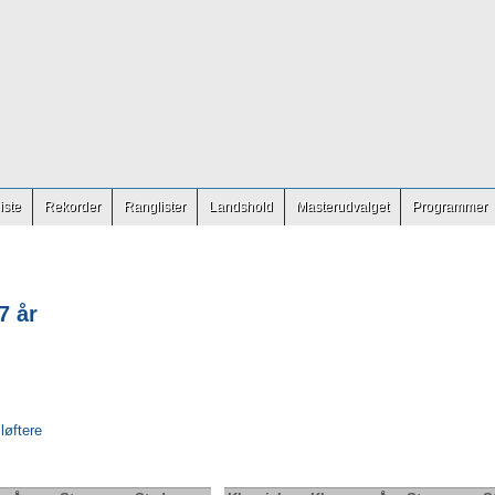
iste
Rekorder
Ranglister
Landshold
Masterudvalget
Programmer
7 år
 løftere