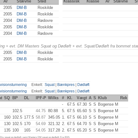
År
Stævne
Sted
Klassisk
Klasse
År
Stævne
S
2005
DM-B
Roskilde
2005
DM-B
Roskilde
2004
DM-B
Rødovre
2005
DM-B
Roskilde
2004
DM-B
Rødovre
ering + evt. DM Masters Squat og Dødløft + evt. Squat/Dødløft fra bommet st
2005
DM-B
Roskilde
2005
DM-B
Roskilde
visionsturnering
Enkelt:
Squat
|
Bænkpres
|
Dødløft
visionsturnering
Enkelt:
Squat
|
Bænkpres
|
Dødløft
at
SQ
BP
DL
IPF-P
Wilks
#
Kl.
Vægt
A
S
Klub
Rek
-
67.5
67.30
S
S
Bogense M
102.5
44.75
80.88
5.
67.5
65.60
S
S
Bogense M
160
102.5
177.5
58.87
345.05
1.
67.5
66.10
S
S
Bogense M
130
102.5
170
54.69
321.32
2.
67.5
64.70
S
S
Bogense M
135
100
165
54.05
317.28
2.
67.5
65.20
S
S
Bogense M
iv. squat og dødløft, samt Masters DM squat og dødløft: Fra 2015.