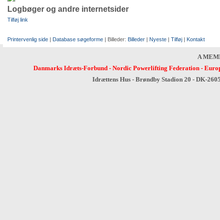
Logbøger og andre internetsider
Tilføj link
Printervenlig side
|
Database søgeforme
| Billeder:
Billeder
|
Nyeste
|
Tilføj
|
Kontakt
A MEM
Danmarks Idræts-Forbund
-
Nordic Powerlifting Federation
-
Europ
Idrættens Hus - Brøndby Stadion 20 - DK-260