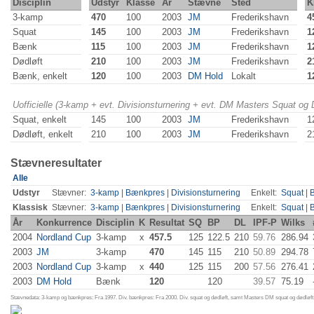
Disciplin
Udstyr
Klasse
År
Stævne
Sted
K
3-kamp
470
100
2003
JM
Frederikshavn
4
Squat
145
100
2003
JM
Frederikshavn
1
Bænk
115
100
2003
JM
Frederikshavn
1
Dødløft
210
100
2003
JM
Frederikshavn
2
Bænk, enkelt
120
100
2003
DM Hold
Lokalt
1
Uofficielle (3-kamp + evt. Divisionsturnering + evt. DM Masters Squat og
Squat, enkelt
145
100
2003
JM
Frederikshavn
1
Dødløft, enkelt
210
100
2003
JM
Frederikshavn
2
Stævneresultater
Alle
Udstyr
Stævner:
3-kamp
|
Bænkpres
|
Divisionsturnering
Enkelt:
Squat
|
Klassisk
Stævner:
3-kamp
|
Bænkpres
|
Divisionsturnering
Enkelt:
Squat
|
År
Konkurrence
Disciplin
K
Resultat
SQ
BP
DL
IPF-P
Wilks
2004
Nordland Cup
3-kamp
x
457.5
125
122.5
210
59.76
286.94
2003
JM
3-kamp
470
145
115
210
50.89
294.78
2003
Nordland Cup
3-kamp
x
440
125
115
200
57.56
276.41
2003
DM Hold
Bænk
120
120
39.57
75.19
Stævnedata: 3-kamp og bænkpres: Fra 1997. Div. bænkpres: Fra 2000. Div. squat og dødløft, samt Masters DM squat og dødløft: