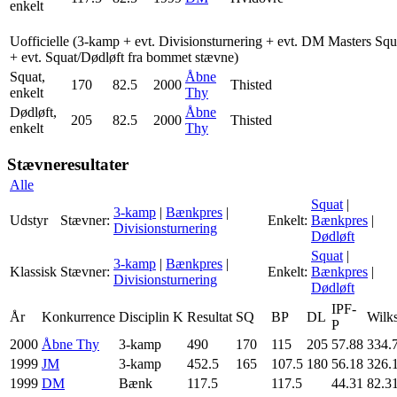
enkelt
Uofficielle (3-kamp + evt. Divisionsturnering + evt. DM Masters Squ
+ evt. Squat/Dødløft fra bommet stævne)
Squat,
Åbne
170
82.5
2000
Thisted
enkelt
Thy
Dødløft,
Åbne
205
82.5
2000
Thisted
enkelt
Thy
Stævneresultater
Alle
Squat
|
3-kamp
|
Bænkpres
|
Udstyr
Stævner:
Enkelt:
Bænkpres
|
Divisionsturnering
Dødløft
Squat
|
3-kamp
|
Bænkpres
|
Klassisk
Stævner:
Enkelt:
Bænkpres
|
Divisionsturnering
Dødløft
IPF-
År
Konkurrence
Disciplin
K
Resultat
SQ
BP
DL
Wilk
P
2000
Åbne Thy
3-kamp
490
170
115
205
57.88
334.
1999
JM
3-kamp
452.5
165
107.5
180
56.18
326.
1999
DM
Bænk
117.5
117.5
44.31
82.3