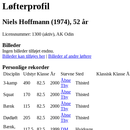
Løfterprofil
Niels Hoffmann (1974), 52 år
Licensnummer: 1300 (aktiv), AK Odin
Billeder
Ingen billeder tilføjet endnu.
Billeder kan tilføjes her
|
Billeder af andre løftere
Personlige rekorder
Disciplin
Udstyr
Klasse
År
Stævne
Sted
Klassisk
Klasse
Å
Åbne
3-kamp
490
82.5
2000
Thisted
Thy
Åbne
Squat
170
82.5
2000
Thisted
Thy
Åbne
Bænk
115
82.5
2000
Thisted
Thy
Åbne
Dødløft
205
82.5
2000
Thisted
Thy
Bænk,
117.5
82.5
1999
DM
Hvidovre