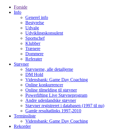
Forside
Info
Generel info
Bestyrelse
Udvalg
Udviklingskonsulent
Sportschef
Klubber
Trænere
Dommere
Referater
Stævner
Stævnerne, alle detailjerne
DM Hold
Vidensbank: Game Day Coaching
Online konkurrencer
Online tilmelding til stævner
Powerlifting Live Stævneprogram
Andre udenlandske stævner
Stævner registreret i databasen (1997 til nu)
Gamle resultatlinks 1997-2010
Terminsliste
Vidensbank: Game Day Coaching
Rekorder