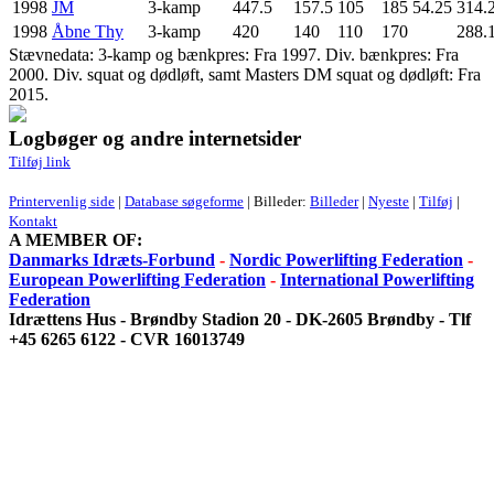
1998
JM
3-kamp
447.5
157.5
105
185
54.25
314.
1998
Åbne Thy
3-kamp
420
140
110
170
288.
Stævnedata: 3-kamp og bænkpres: Fra 1997. Div. bænkpres: Fra
2000. Div. squat og dødløft, samt Masters DM squat og dødløft: Fra
2015.
Logbøger og andre internetsider
Tilføj link
Printervenlig side
|
Database søgeforme
| Billeder:
Billeder
|
Nyeste
|
Tilføj
|
Kontakt
A MEMBER OF:
Danmarks Idræts-Forbund
-
Nordic Powerlifting Federation
-
European Powerlifting Federation
-
International Powerlifting
Federation
Idrættens Hus - Brøndby Stadion 20 - DK-2605 Brøndby - Tlf
+45 6265 6122 - CVR 16013749