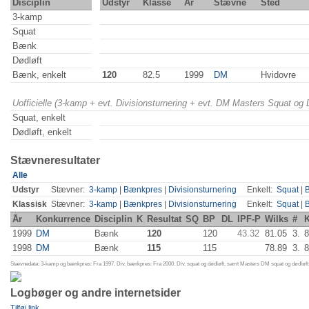
Disciplin
Udstyr
Klasse
År
Stævne
Sted
3-kamp
Squat
Bænk
Dødløft
Bænk, enkelt
120
82.5
1999
DM
Hvidovre
Uofficielle (3-kamp + evt. Divisionsturnering + evt. DM Masters Squat og
Squat, enkelt
Dødløft, enkelt
Stævneresultater
Alle
Udstyr
Stævner:
3-kamp
|
Bænkpres
|
Divisionsturnering
Enkelt:
Squat
|
Klassisk
Stævner:
3-kamp
|
Bænkpres
|
Divisionsturnering
Enkelt:
Squat
|
År
Konkurrence
Disciplin
K
Resultat
SQ
BP
DL
IPF-P
Wilks
#
K
1999
DM
Bænk
120
120
43.32
81.05
3.
8
1998
DM
Bænk
115
115
78.89
3.
8
Stævnedata: 3-kamp og bænkpres: Fra 1997. Div. bænkpres: Fra 2000. Div. squat og dødløft, samt Masters DM squat og dødløft:
Logbøger og andre internetsider
Tilføj link