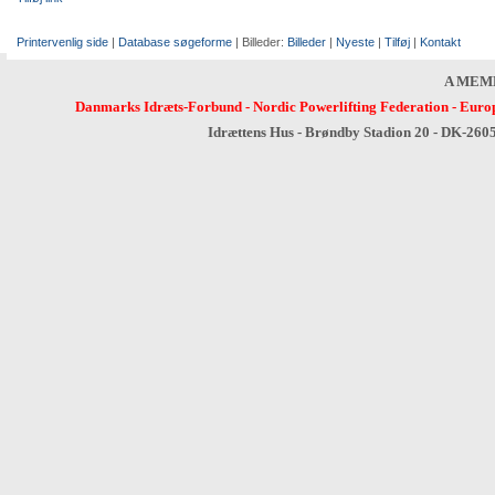
Printervenlig side
|
Database søgeforme
| Billeder:
Billeder
|
Nyeste
|
Tilføj
|
Kontakt
A MEM
Danmarks Idræts-Forbund
-
Nordic Powerlifting Federation
-
Europ
Idrættens Hus - Brøndby Stadion 20 - DK-260