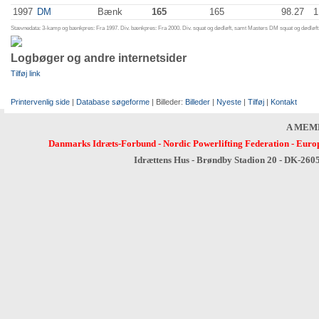
1997
DM
Bænk
165
165
98.27
1
Stævnedata: 3-kamp og bænkpres: Fra 1997. Div. bænkpres: Fra 2000. Div. squat og dødløft, samt Masters DM squat og dødløft:
Logbøger og andre internetsider
Tilføj link
Printervenlig side
|
Database søgeforme
| Billeder:
Billeder
|
Nyeste
|
Tilføj
|
Kontakt
A MEM
Danmarks Idræts-Forbund
-
Nordic Powerlifting Federation
-
Europ
Idrættens Hus - Brøndby Stadion 20 - DK-260