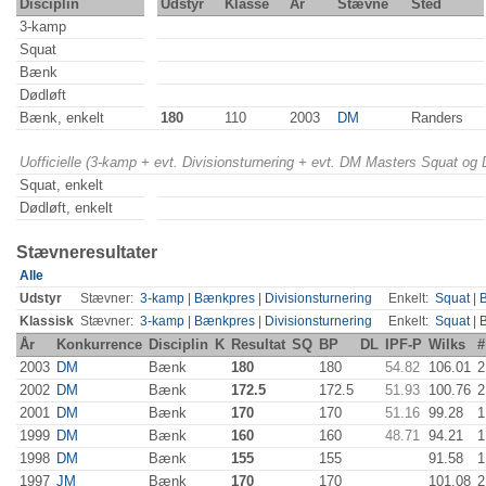
Disciplin
Udstyr
Klasse
År
Stævne
Sted
3-kamp
Squat
Bænk
Dødløft
Bænk, enkelt
180
110
2003
DM
Randers
Uofficielle (3-kamp + evt. Divisionsturnering + evt. DM Masters Squat og
Squat, enkelt
Dødløft, enkelt
Stævneresultater
Alle
Udstyr
Stævner:
3-kamp
|
Bænkpres
|
Divisionsturnering
Enkelt:
Squat
|
Klassisk
Stævner:
3-kamp
|
Bænkpres
|
Divisionsturnering
Enkelt:
Squat
|
År
Konkurrence
Disciplin
K
Resultat
SQ
BP
DL
IPF-P
Wilks
#
2003
DM
Bænk
180
180
54.82
106.01
2
2002
DM
Bænk
172.5
172.5
51.93
100.76
2
2001
DM
Bænk
170
170
51.16
99.28
1
1999
DM
Bænk
160
160
48.71
94.21
1
1998
DM
Bænk
155
155
91.58
1
1997
JM
Bænk
170
170
101.08
2