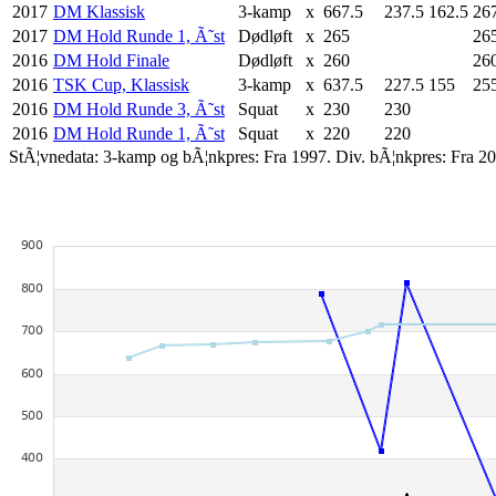
2017
DM Klassisk
3-kamp
x
667.5
237.5
162.5
26
2017
DM Hold Runde 1, Ã˜st
Dødløft
x
265
26
2016
DM Hold Finale
Dødløft
x
260
26
2016
TSK Cup, Klassisk
3-kamp
x
637.5
227.5
155
25
2016
DM Hold Runde 3, Ã˜st
Squat
x
230
230
2016
DM Hold Runde 1, Ã˜st
Squat
x
220
220
StÃ¦vnedata: 3-kamp og bÃ¦nkpres: Fra 1997. Div. bÃ¦nkpres: Fra 20