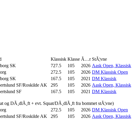
d
Klassisk
Klasse
Ã…r
StÃ¦vne
lborg SK
727.5
105
2026
Aask Open, Klassisk
org
272.5
105
2026
DM Klassisk Open
lborg SK
167.5
105
2021
DM Klassisk
ertslund SF/Roskilde AK
295
105
2026
Aask Open, Klassisk
ertslund SF
167.5
105
2021
DM Klassisk
uat og DÃ¸dlÃ¸ft + evt. Squat/DÃ¸dlÃ¸ft fra bommet stÃ¦vne)
org
272.5
105
2026
DM Klassisk Open
ertslund SF/Roskilde AK
295
105
2026
Aask Open, Klassisk