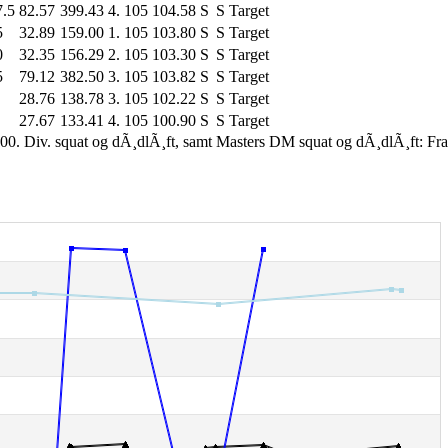
7.5
82.57
399.43
4.
105
104.58
S
S
Target
5
32.89
159.00
1.
105
103.80
S
S
Target
0
32.35
156.29
2.
105
103.30
S
S
Target
5
79.12
382.50
3.
105
103.82
S
S
Target
28.76
138.78
3.
105
102.22
S
S
Target
27.67
133.41
4.
105
100.90
S
S
Target
00. Div. squat og dÃ¸dlÃ¸ft, samt Masters DM squat og dÃ¸dlÃ¸ft: Fr