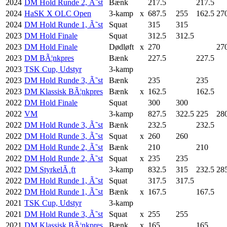
2024
DM Hold Runde 2, Ã˜st
Bænk
217.5
217.5
2024
HaSK X OLC Open
3-kamp
x
687.5
255
162.5
27
2024
DM Hold Runde 1, Ã˜st
Squat
315
315
2023
DM Hold Finale
Squat
312.5
312.5
2023
DM Hold Finale
Dødløft
x
270
27
2023
DM BÃ¦nkpres
Bænk
227.5
227.5
2023
TSK Cup, Udstyr
3-kamp
2023
DM Hold Runde 3, Ã˜st
Bænk
235
235
2023
DM Klassisk BÃ¦nkpres
Bænk
x
162.5
162.5
2022
DM Hold Finale
Squat
300
300
2022
VM
3-kamp
827.5
322.5
225
28
2022
DM Hold Runde 3, Ã˜st
Bænk
232.5
232.5
2022
DM Hold Runde 3, Ã˜st
Squat
x
260
260
2022
DM Hold Runde 2, Ã˜st
Bænk
210
210
2022
DM Hold Runde 2, Ã˜st
Squat
x
235
235
2022
DM StyrkelÃ¸ft
3-kamp
832.5
315
232.5
28
2022
DM Hold Runde 1, Ã˜st
Squat
317.5
317.5
2022
DM Hold Runde 1, Ã˜st
Bænk
x
167.5
167.5
2021
TSK Cup, Udstyr
3-kamp
2021
DM Hold Runde 3, Ã˜st
Squat
x
255
255
2021
DM Klassisk BÃ¦nkpres
Bænk
x
165
165