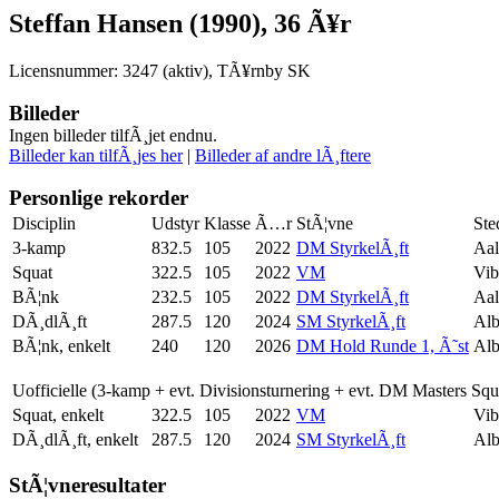
Steffan Hansen (1990), 36 Ã¥r
Licensnummer: 3247 (aktiv), TÃ¥rnby SK
Billeder
Ingen billeder tilfÃ¸jet endnu.
Billeder kan tilfÃ¸jes her
|
Billeder af andre lÃ¸ftere
Personlige rekorder
Disciplin
Udstyr
Klasse
Ã…r
StÃ¦vne
Ste
3-kamp
832.5
105
2022
DM StyrkelÃ¸ft
Aa
Squat
322.5
105
2022
VM
Vib
BÃ¦nk
232.5
105
2022
DM StyrkelÃ¸ft
Aa
DÃ¸dlÃ¸ft
287.5
120
2024
SM StyrkelÃ¸ft
Alb
BÃ¦nk, enkelt
240
120
2026
DM Hold Runde 1, Ã˜st
Alb
Uofficielle (3-kamp + evt. Divisionsturnering + evt. DM Masters Sq
Squat, enkelt
322.5
105
2022
VM
Vib
DÃ¸dlÃ¸ft, enkelt
287.5
120
2024
SM StyrkelÃ¸ft
Alb
StÃ¦vneresultater