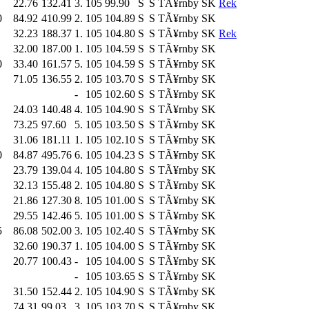
22.76
132.41
3.
105
99.90
S
S
TÃ¥rnby SK
Rek
0
84.92
410.99
2.
105
104.89
S
S
TÃ¥rnby SK
32.23
188.37
1.
105
104.80
S
S
TÃ¥rnby SK
Rek
32.00
187.00
1.
105
104.59
S
S
TÃ¥rnby SK
0
33.40
161.57
5.
105
104.59
S
S
TÃ¥rnby SK
71.05
136.55
2.
105
103.70
S
S
TÃ¥rnby SK
-
105
102.60
S
S
TÃ¥rnby SK
24.03
140.48
4.
105
104.90
S
S
TÃ¥rnby SK
73.25
97.60
5.
105
103.50
S
S
TÃ¥rnby SK
31.06
181.11
1.
105
102.10
S
S
TÃ¥rnby SK
0
84.87
495.76
6.
105
104.23
S
S
TÃ¥rnby SK
23.79
139.04
4.
105
104.80
S
S
TÃ¥rnby SK
32.13
155.48
2.
105
104.80
S
S
TÃ¥rnby SK
21.86
127.30
8.
105
101.00
S
S
TÃ¥rnby SK
29.55
142.46
5.
105
101.00
S
S
TÃ¥rnby SK
5
86.08
502.00
3.
105
102.40
S
S
TÃ¥rnby SK
32.60
190.37
1.
105
104.00
S
S
TÃ¥rnby SK
20.77
100.43
-
105
104.00
S
S
TÃ¥rnby SK
-
105
103.65
S
S
TÃ¥rnby SK
31.50
152.44
2.
105
104.90
S
S
TÃ¥rnby SK
74.31
99.03
3.
105
103.70
S
S
TÃ¥rnby SK