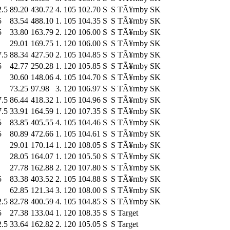
2.5
89.20
430.72
4.
105
102.70
S
S
TÃ¥rnby SK
5
83.54
488.10
1.
105
104.35
S
S
TÃ¥rnby SK
5
33.80
163.79
2.
120
106.00
S
S
TÃ¥rnby SK
29.01
169.75
1.
120
106.00
S
S
TÃ¥rnby SK
7.5
88.34
427.50
2.
105
104.85
S
S
TÃ¥rnby SK
5
42.77
250.28
1.
120
105.85
S
S
TÃ¥rnby SK
30.60
148.06
4.
105
104.70
S
S
TÃ¥rnby SK
73.25
97.98
3.
120
106.97
S
S
TÃ¥rnby SK
7.5
86.44
418.32
1.
105
104.96
S
S
TÃ¥rnby SK
7.5
33.91
164.59
1.
120
107.35
S
S
TÃ¥rnby SK
5
83.85
405.55
4.
105
104.46
S
S
TÃ¥rnby SK
5
80.89
472.66
1.
105
104.61
S
S
TÃ¥rnby SK
29.01
170.14
1.
120
108.05
S
S
TÃ¥rnby SK
28.05
164.07
1.
120
105.50
S
S
TÃ¥rnby SK
27.78
162.88
2.
120
107.80
S
S
TÃ¥rnby SK
5
83.38
403.52
2.
105
104.88
S
S
TÃ¥rnby SK
62.85
121.34
3.
120
108.00
S
S
TÃ¥rnby SK
2.5
82.78
400.59
4.
105
104.85
S
S
TÃ¥rnby SK
5
27.38
133.04
1.
120
108.35
S
S
Target
2.5
33.64
162.82
2.
120
105.05
S
S
Target