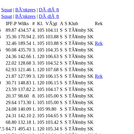
Squat
|
BÃ¦nkpres
|
DÃ¸dlÃ¸ft
Squat
|
BÃ¦nkpres
|
DÃ¸dlÃ¸ft
L
IPF-P
Wilks
#
Kl.
VÃ¦gt
A
S
Klub
Rek
5
89.87
434.57
4.
105
104.11
S
S
TÃ¥rnby SK
5
35.36
170.94
2.
105
103.88
S
S
TÃ¥rnby SK
32.46
189.54
1.
105
103.88
S
S
TÃ¥rnby SK
Rek
5
90.08
435.70
3.
105
104.35
S
S
TÃ¥rnby SK
24.36
142.66
1.
120
106.63
S
S
TÃ¥rnby SK
22.02
128.68
3.
105
104.52
S
S
TÃ¥rnby SK
62.93
121.46
1.
120
107.68
S
S
TÃ¥rnby SK
21.87
127.99
3.
120
106.15
S
S
TÃ¥rnby SK
Rek
0
30.71
148.83
1.
120
106.15
S
S
TÃ¥rnby SK
23.59
137.82
2.
105
104.17
S
S
TÃ¥rnby SK
20.37
98.60
8.
105
105.00
S
S
TÃ¥rnby SK
29.64
173.30
1.
105
105.00
S
S
TÃ¥rnby SK
24.08
140.09
1.
105
99.80
S
S
TÃ¥rnby SK
24.31
142.10
2.
105
104.65
S
S
TÃ¥rnby SK
68.80
132.18
1.
105
103.42
S
S
TÃ¥rnby SK
7.5
84.71
495.43
1.
120
105.34
S
S
TÃ¥rnby SK