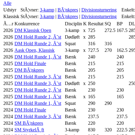
Alle
Udstyr
StÃ¦vner:
3-kamp
|
BÃ¦nkpres
|
Divisionsturnering
Enkelt:
Klassisk
StÃ¦vner:
3-kamp
|
BÃ¦nkpres
|
Divisionsturnering
Enkelt:
Ã…r
Konkurrence
Disciplin
K
Resultat
SQ
BP
D
2026
DM Klassisk Open
3-kamp
x
725
272.5
167.5
28
2026
DM Hold Runde 2, Ã˜st
Dødløft
x
285
28
2026
DM Hold Runde 2, Ã˜st
Squat
316
316
2026
Aask Open, Klassisk
3-kamp
x
727.5
270
162.5
29
2026
DM Hold Runde 1, Ã˜st
Bænk
240
240
2025
DM Hold Finale
Bænk
215
215
2025
DM BÃ¦nkpres
Bænk
205
205
2025
DM Hold Runde 3, Ã˜st
Bænk
215
215
2025
DM Hold Runde 3, Ã˜st
Dødløft
x
250
25
2025
DM Hold Runde 2, Ã˜st
Bænk
230
230
2025
DM Hold Runde 1, Ã˜st
Bænk
x
165
165
2025
DM Hold Runde 1, Ã˜st
Squat
290
290
2024
DM Hold Finale
Bænk
230
230
2024
DM Hold Runde 3, Ã˜st
Bænk
237.5
237.5
2024
SM BÃ¦nkpres
Bænk
220
220
2024
SM StyrkelÃ¸ft
3-kamp
830
320
222.5
28