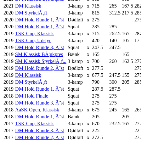
2021
DM Klassisk
3-kamp
x
715
265
167.5
28
2020
DM StyrkelÃ¸ft
3-kamp
815
312.5
217.5
28
2020
DM Hold Runde 1, Ã˜st
Dødløft
x
275
27
2020
DM Hold Runde 1, Ã˜st
Squat
285
285
2019
TSK Cup, Klassisk
3-kamp
x
715
262.5
165
28
2019
TSK Cup, Udstyr
3-kamp
420
140
105
17
2019
DM Hold Runde 3, Ã˜st
Squat
x
247.5
247.5
2019
SM Klassisk BÃ¦nkpres
Bænk
x
165
165
2019
SM Klassisk StyrkelÃ¸f...
3-kamp
x
700
260
162.5
27
2019
DM Hold Runde 2, Ã˜st
Dødløft
x
277.5
27
2019
DM Klassisk
3-kamp
x
677.5
247.5
155
27
2019
DM StyrkelÃ¸ft
3-kamp
790
300
205
28
2019
DM Hold Runde 1, Ã˜st
Squat
287.5
287.5
2018
DM Hold Finale
Squat
275
275
2018
DM Hold Runde 3, Ã˜st
Squat
275
275
2018
AaSK Open, Klassisk
3-kamp
x
675
245
165
26
2018
DM Hold Runde 1, Ã˜st
Bænk
205
205
2017
TSK Cup, Klassisk
3-kamp
x
670
232.5
165
27
2017
DM Hold Runde 3, Ã˜st
Dødløft
x
225
22
2017
DM Hold Runde 2, Ã˜st
Dødløft
x
272.5
27