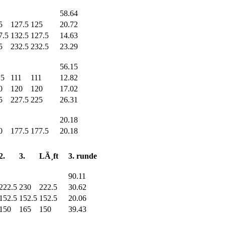
58.64
5
127.5
125
20.72
7.5
132.5
127.5
14.63
5
232.5
232.5
23.29
56.15
.5
111
111
12.82
0
120
120
17.02
5
227.5
225
26.31
20.18
0
177.5
177.5
20.18
2.
3.
LÃ¸ft
3. runde
90.11
222.5
230
222.5
30.62
152.5
152.5
152.5
20.06
150
165
150
39.43