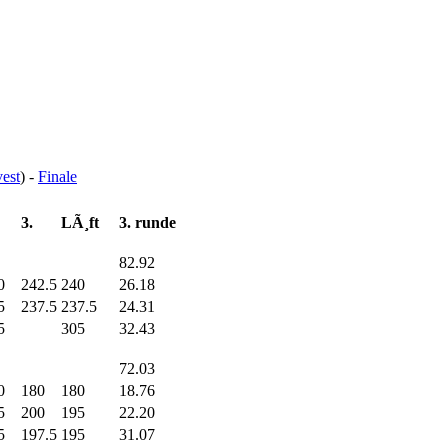
vest
) -
Finale
3.
LÃ¸ft
3. runde
82.92
0
242.5
240
26.18
5
237.5
237.5
24.31
5
305
32.43
72.03
0
180
180
18.76
5
200
195
22.20
5
197.5
195
31.07