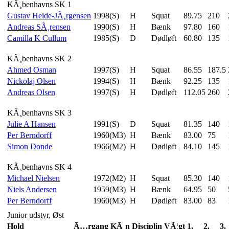
KÃ¸benhavns SK 1
Gustav Heide-JÃ¸rgensen
1998(S)
H
Squat
89.75
210
Andreas SÃ¸rensen
1990(S)
H
Bænk
97.80
160
Camilla K Cullum
1985(S)
D
Dødløft
60.80
135
KÃ¸benhavns SK 2
Ahmed Osman
1997(S)
H
Squat
86.55
187.5
Nickolaj Olsen
1994(S)
H
Bænk
92.25
135
Andreas Olsen
1997(S)
H
Dødløft
112.05
260
KÃ¸benhavns SK 3
Julie A Hansen
1991(S)
D
Squat
81.35
140
Per Berndorff
1960(M3)
H
Bænk
83.00
75
Simon Donde
1966(M2)
H
Dødløft
84.10
145
KÃ¸benhavns SK 4
Michael Nielsen
1972(M2)
H
Squat
85.30
140
Niels Andersen
1959(M3)
H
Bænk
64.95
50
Per Berndorff
1960(M3)
H
Dødløft
83.00
83
Junior udstyr, Øst
Hold
Ã…rgang
KÃ¸n
Disciplin
VÃ¦gt
1.
2.
3.