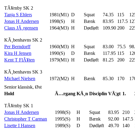
TÃ¥rnby SK 2
Tanja S Ehlers
1981(M1)
D
Squat
74.35
115
12
Jonas H Andersen
1998(S)
H
Bænk
83.95
117.5
12
Claus JÃ¸rgensen
1964(M3)
H
Dødløft
109.90
200
22
KÃ¸benhavns SK 2
Per Berndorff
1960(M3)
H
Squat
83.00
75.5
98
Kira H Jensen
1990(S)
D
Bænk
117.95
115
12
Kent T FlÃ¥ten
1979(M1)
H
Dødløft
81.25
200
22
KÃ¸benhavns SK 3
Michael Nielsen
1972(M2)
H
Bænk
85.30
170
17
Senior klassisk, Øst
Hold
Ã…rgang
KÃ¸n
Disciplin
VÃ¦gt
1.
TÃ¥rnby SK 1
Jonas H Andersen
1998(S)
H
Squat
83.95
210
Christopher T Carman
1995(S)
H
Bænk
92.00
147.5
Lisette I Hansen
1989(S)
D
Dødløft
49.70
140