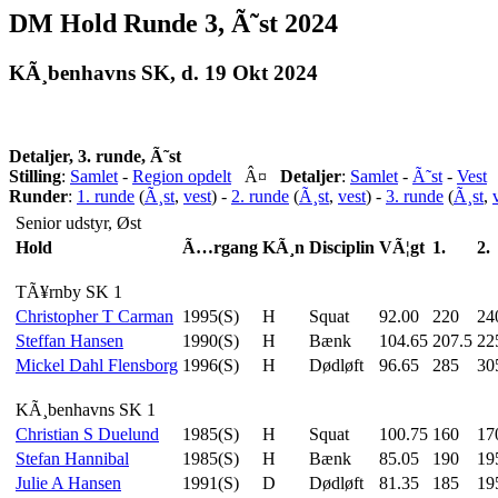
DM Hold Runde 3, Ã˜st 2024
KÃ¸benhavns SK, d. 19 Okt 2024
Detaljer, 3. runde, Ã˜st
Stilling
:
Samlet
-
Region opdelt
Â¤
Detaljer
:
Samlet
-
Ã˜st
-
Vest
Runder
:
1. runde
(
Ã¸st
,
vest
) -
2. runde
(
Ã¸st
,
vest
) -
3. runde
(
Ã¸st
,
Senior udstyr, Øst
Hold
Ã…rgang
KÃ¸n
Disciplin
VÃ¦gt
1.
2.
TÃ¥rnby SK 1
Christopher T Carman
1995(S)
H
Squat
92.00
220
24
Steffan Hansen
1990(S)
H
Bænk
104.65
207.5
22
Mickel Dahl Flensborg
1996(S)
H
Dødløft
96.65
285
30
KÃ¸benhavns SK 1
Christian S Duelund
1985(S)
H
Squat
100.75
160
17
Stefan Hannibal
1985(S)
H
Bænk
85.05
190
19
Julie A Hansen
1991(S)
D
Dødløft
81.35
185
19