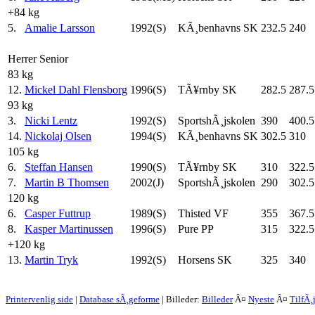
+84 kg
5.
Amalie Larsson
1992(S)
KÃ¸benhavns SK
232.5
240
Herrer Senior
83 kg
12.
Mickel Dahl Flensborg
1996(S)
TÃ¥rnby SK
282.5
287.5
93 kg
3.
Nicki Lentz
1992(S)
SportshÃ¸jskolen
390
400.5
14.
Nickolaj Olsen
1994(S)
KÃ¸benhavns SK
302.5
310
105 kg
6.
Steffan Hansen
1990(S)
TÃ¥rnby SK
310
322.5
7.
Martin B Thomsen
2002(J)
SportshÃ¸jskolen
290
302.5
120 kg
6.
Casper Futtrup
1989(S)
Thisted VF
355
367.5
8.
Kasper Martinussen
1996(S)
Pure PP
315
322.5
+120 kg
13.
Martin Tryk
1992(S)
Horsens SK
325
340
Printervenlig side
|
Database sÃ¸geforme
| Billeder:
Billeder
Â¤
Nyeste
Â¤
TilfÃ¸