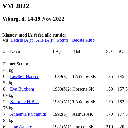
VM 2022
Viborg, d. 14-19 Nov 2022
Klasser, med lÃ¸ft fra alle runder
Vis
:
Bedste lÃ¸ft
-
Alle lÃ¸ft
-
Points
-
Bedste Klub
#
Navn
FÃ¸dt
Klub
SQ1
SQ2
Damer Senior
47 kg
6.
Lisette I Hansen
1989(S)
TÃ¥rnby SK
135
145
52 kg
8.
Eva Buxbom
1969(M2)
Horsens SK
150
157.5
69 kg
5.
Kathrine H Bak
1981(M1)
TÃ¥rnby SK
175
182.5
76 kg
7.
Annemia P Schmidt
1992(S)
Aarhus AK
170
177.5
84 kg
6.
Jane Aaberg
1981(M1)
Horsens SK
210
220