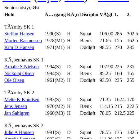
Senior udstyr, Øst
Hold
Ã…rgang
KÃ¸n
Disciplin
VÃ¦gt
1.
2.
TÃ¥rnby SK 1
Steffan Hansen
1990(S)
H
Squat
106.00
285
302.5
Morten Rasmussen
1978(M1)
H
Bænk
71.65
155
162.5
Kim D Hansen
1971(M1)
H
Dødløft
98.55
270
285
KÃ¸benhavns SK 1
Amalie S Nielsen
1994(S)
D
Squat
107.90
225
235
Nickolaj Olsen
1994(S)
H
Bænk
85.25
160
165
Ole Olsen
1961(M2)
H
Dødløft
93.50
235
255
TÃ¥rnby SK 2
Mette K Knudsen
1993(S)
D
Squat
71.35
162.5
170
Jens Jepsen
1970(M2)
H
Bænk
114.15
215
222.5
Jan Sahlgren
1960(M3)
H
Dødløft
78.05
212.5
225
KÃ¸benhavns SK 2
Julie A Hansen
1991(S)
D
Squat
78.55
175
182.5