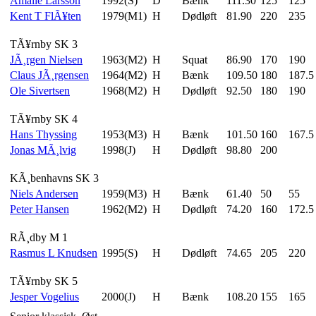
Amalie Larsson
1992(S)
D
Bænk
111.30
125
125
Kent T FlÃ¥ten
1979(M1)
H
Dødløft
81.90
220
235
TÃ¥rnby SK 3
JÃ¸rgen Nielsen
1963(M2)
H
Squat
86.90
170
190
Claus JÃ¸rgensen
1964(M2)
H
Bænk
109.50
180
187.5
Ole Sivertsen
1968(M2)
H
Dødløft
92.50
180
190
TÃ¥rnby SK 4
Hans Thyssing
1953(M3)
H
Bænk
101.50
160
167.5
Jonas MÃ¸lvig
1998(J)
H
Dødløft
98.80
200
KÃ¸benhavns SK 3
Niels Andersen
1959(M3)
H
Bænk
61.40
50
55
Peter Hansen
1962(M2)
H
Dødløft
74.20
160
172.5
RÃ¸dby M 1
Rasmus L Knudsen
1995(S)
H
Dødløft
74.65
205
220
TÃ¥rnby SK 5
Jesper Vogelius
2000(J)
H
Bænk
108.20
155
165