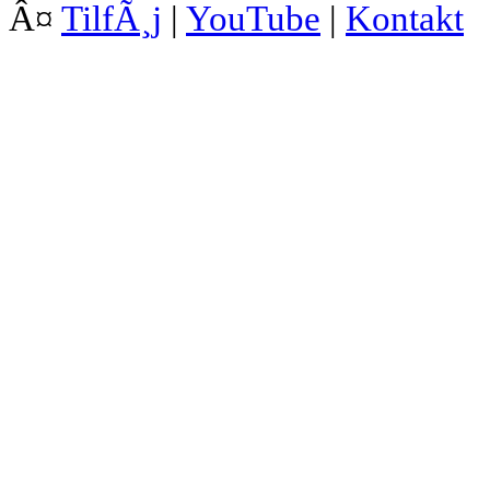
Â¤
TilfÃ¸j
|
YouTube
|
Kontakt