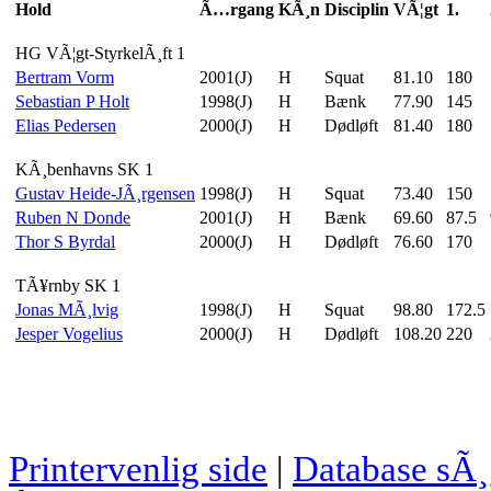
Hold
Ã…rgang
KÃ¸n
Disciplin
VÃ¦gt
1.
HG VÃ¦gt-StyrkelÃ¸ft 1
Bertram Vorm
2001(J)
H
Squat
81.10
180
Sebastian P Holt
1998(J)
H
Bænk
77.90
145
Elias Pedersen
2000(J)
H
Dødløft
81.40
180
KÃ¸benhavns SK 1
Gustav Heide-JÃ¸rgensen
1998(J)
H
Squat
73.40
150
Ruben N Donde
2001(J)
H
Bænk
69.60
87.5
Thor S Byrdal
2000(J)
H
Dødløft
76.60
170
TÃ¥rnby SK 1
Jonas MÃ¸lvig
1998(J)
H
Squat
98.80
172.5
Jesper Vogelius
2000(J)
H
Dødløft
108.20
220
Printervenlig side
|
Database sÃ