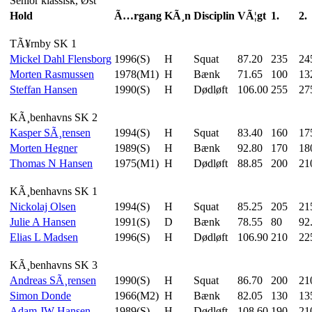
Senior klassisk, Øst
Hold
Ã…rgang
KÃ¸n
Disciplin
VÃ¦gt
1.
2.
TÃ¥rnby SK 1
Mickel Dahl Flensborg
1996(S)
H
Squat
87.20
235
24
Morten Rasmussen
1978(M1)
H
Bænk
71.65
100
13
Steffan Hansen
1990(S)
H
Dødløft
106.00
255
27
KÃ¸benhavns SK 2
Kasper SÃ¸rensen
1994(S)
H
Squat
83.40
160
17
Morten Hegner
1989(S)
H
Bænk
92.80
170
18
Thomas N Hansen
1975(M1)
H
Dødløft
88.85
200
21
KÃ¸benhavns SK 1
Nickolaj Olsen
1994(S)
H
Squat
85.25
205
21
Julie A Hansen
1991(S)
D
Bænk
78.55
80
92
Elias L Madsen
1996(S)
H
Dødløft
106.90
210
22
KÃ¸benhavns SK 3
Andreas SÃ¸rensen
1990(S)
H
Squat
86.70
200
21
Simon Donde
1966(M2)
H
Bænk
82.05
130
13
Adam JW Hansen
1989(S)
H
Dødløft
108.60
190
21