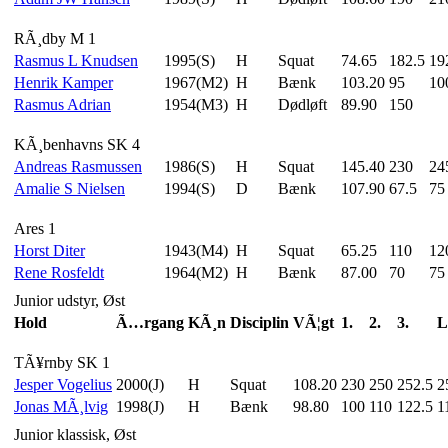
RÃ¸dby M 1
Rasmus L Knudsen
1995(S)
H
Squat
74.65
182.5
19
Henrik Kamper
1967(M2)
H
Bænk
103.20
95
10
Rasmus Adrian
1954(M3)
H
Dødløft
89.90
150
KÃ¸benhavns SK 4
Andreas Rasmussen
1986(S)
H
Squat
145.40
230
24
Amalie S Nielsen
1994(S)
D
Bænk
107.90
67.5
75
Ares 1
Horst Diter
1943(M4)
H
Squat
65.25
110
12
Rene Rosfeldt
1964(M2)
H
Bænk
87.00
70
75
Junior udstyr, Øst
Hold
Ã…rgang
KÃ¸n
Disciplin
VÃ¦gt
1.
2.
3.
L
TÃ¥rnby SK 1
Jesper Vogelius
2000(J)
H
Squat
108.20
230
250
252.5
2
Jonas MÃ¸lvig
1998(J)
H
Bænk
98.80
100
110
122.5
1
Junior klassisk, Øst