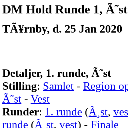
DM Hold Runde 1, Ã˜st
TÃ¥rnby, d. 25 Jan 2020
Detaljer, 1. runde, Ã˜st
Stilling
:
Samlet
-
Region op
Ã˜st
-
Vest
Runder
:
1. runde
(
Ã¸st
,
ves
runde
(
Ã¸st
,
vest
) -
Finale