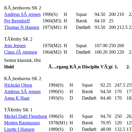
KÃ¸benhavns SK 2
Andreas SÃ¸rensen
1990(S)
H
Squat
94.50
200
210
2
Per Berndorff
1960(M3)
H
Bænk
84.10
25
Thomas N Hansen
1975(M1)
H
Dødløft
93.50
200
212.5
2
TÃ¥rnby SK 2
Jens Jepsen
1970(M2)
H
Squat
107.90
250
260
Claus JÃ¸rgensen
1964(M2)
H
Dødløft
100.20
200
220
2
Senior klassisk, Øst
Hold
Ã…rgang
KÃ¸n
Disciplin
VÃ¦gt
1.
2.
KÃ¸benhavns SK 2
Nickolaj Olsen
1994(S)
H
Squat
92.25
247.5
25
Andreas SÃ¸rensen
1990(S)
H
Bænk
94.50
170
17
Anna K Haar
1993(S)
D
Dødløft
84.40
170
18
TÃ¥rnby SK 1
Mickel Dahl Flensborg
1996(S)
H
Squat
94.70
250
26
Morten Rasmussen
1978(M1)
H
Bænk
70.95
120
12
Lisette I Hansen
1989(S)
D
Dødløft
48.00
132.5
13