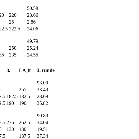
50.58
20
220
23.66
25
2.86
22.5
222.5
24.06
49.79
250
25.24
35
235
24.55
3.
LÃ¸ft
3. runde
93.00
5
255
33.49
7.5
182.5
182.5
23.69
2.5
190
190
35.82
90.89
2.5
275
262.5
34.04
5
130
130
19.51
7.5
137.5
37.34