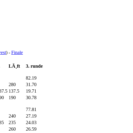
vest
) -
Finale
.
LÃ¸ft
3. runde
82.19
280
31.70
37.5
137.5
19.71
90
190
30.78
77.81
240
27.19
35
235
24.03
260
26.59