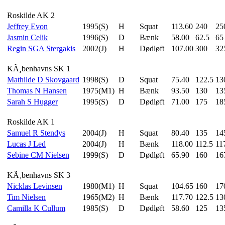
Roskilde AK 2
Jeffrey Evon
1995(S)
H
Squat
113.60
240
25
Jasmin Celik
1996(S)
D
Bænk
58.00
62.5
65
Regin SGA Stergakis
2002(J)
H
Dødløft
107.00
300
32
KÃ¸benhavns SK 1
Mathilde D Skovgaard
1998(S)
D
Squat
75.40
122.5
13
Thomas N Hansen
1975(M1)
H
Bænk
93.50
130
13
Sarah S Hugger
1995(S)
D
Dødløft
71.00
175
18
Roskilde AK 1
Samuel R Stendys
2004(J)
H
Squat
80.40
135
14
Lucas J Led
2004(J)
H
Bænk
118.00
112.5
11
Sebine CM Nielsen
1999(S)
D
Dødløft
65.90
160
16
KÃ¸benhavns SK 3
Nicklas Levinsen
1980(M1)
H
Squat
104.65
160
17
Tim Nielsen
1965(M2)
H
Bænk
117.70
122.5
13
Camilla K Cullum
1985(S)
D
Dødløft
58.60
125
13