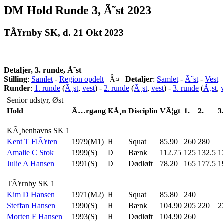
DM Hold Runde 3, Ã˜st 2023
TÃ¥rnby SK, d. 21 Okt 2023
Detaljer, 3. runde, Ã˜st
Stilling
:
Samlet
-
Region opdelt
Â¤
Detaljer
:
Samlet
-
Ã˜st
-
Vest
Runder
:
1. runde
(
Ã¸st
,
vest
) -
2. runde
(
Ã¸st
,
vest
) -
3. runde
(
Ã¸st
,
Senior udstyr, Øst
Hold
Ã…rgang
KÃ¸n
Disciplin
VÃ¦gt
1.
2.
3
KÃ¸benhavns SK 1
Kent T FlÃ¥ten
1979(M1)
H
Squat
85.90
260
280
Amalie C Stok
1999(S)
D
Bænk
112.75
125
132.5
1
Julie A Hansen
1991(S)
D
Dødløft
78.20
165
177.5
1
TÃ¥rnby SK 1
Kim D Hansen
1971(M2)
H
Squat
85.80
240
Steffan Hansen
1990(S)
H
Bænk
104.90
205
220
2
Morten F Hansen
1993(S)
H
Dødløft
104.90
260